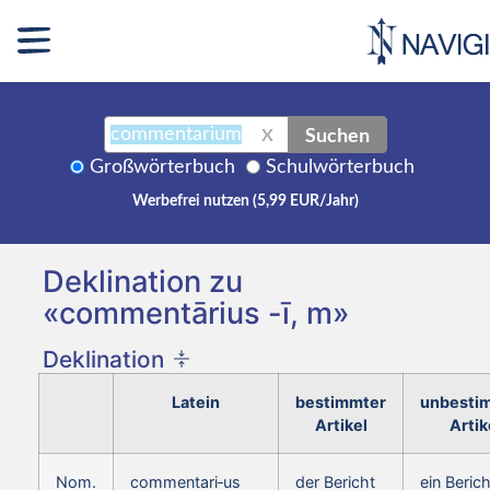
Suchen
X
Großwörterbuch
Schulwörterbuch
Werbefrei nutzen (5,99 EUR/Jahr)
Deklination zu
«commentārius -ī, m»
Deklination
Latein
bestimmter
unbesti
Artikel
Artik
Nom.
commentari‑us
der Bericht
ein Berich