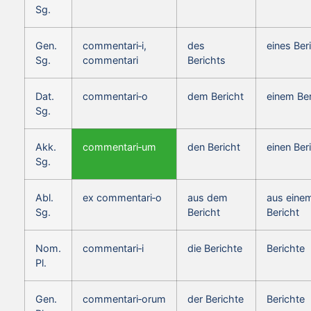
Sg.
Gen.
commentari‑i,
des
eines Ber
Sg.
commentari
Berichts
Dat.
commentari‑o
dem Bericht
einem Ber
Sg.
Akk.
commentari‑um
den Bericht
einen Ber
Sg.
Abl.
ex commentari‑o
aus dem
aus eine
Sg.
Bericht
Bericht
Nom.
commentari‑i
die Berichte
Berichte
Pl.
Gen.
commentari‑orum
der Berichte
Berichte