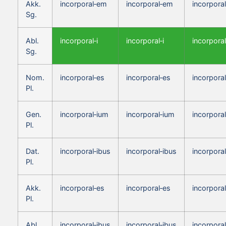
Akk.
incorporal‑em
incorporal‑em
incorporal
Sg.
Abl.
incorporal‑i
incorporal‑i
incorporal
Sg.
Nom.
incorporal‑es
incorporal‑es
incorporal
Pl.
Gen.
incorporal‑ium
incorporal‑ium
incorpora
Pl.
Dat.
incorporal‑ibus
incorporal‑ibus
incorporal
Pl.
Akk.
incorporal‑es
incorporal‑es
incorporal
Pl.
Abl.
incorporal‑ibus
incorporal‑ibus
incorporal