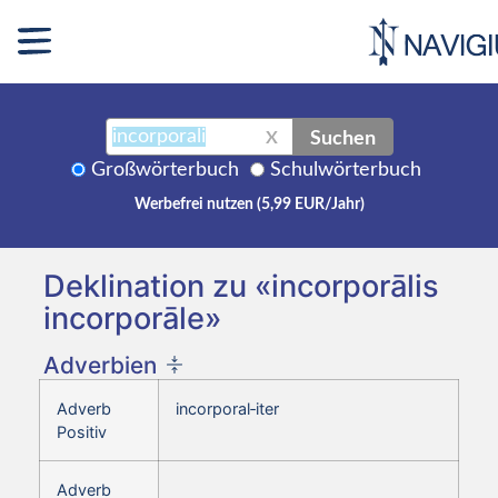
Suchen
X
Großwörterbuch
Schulwörterbuch
Werbefrei nutzen (5,99 EUR/Jahr)
Deklination zu «incorporālis
incorporāle»
Adverbien
Adverb
incorporal‑iter
Positiv
Adverb