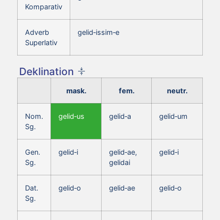
Komparativ
Adverb
gelid‑issim‑e
Superlativ
Deklination
mask.
fem.
neutr.
Nom.
gelid‑us
gelid‑a
gelid‑um
Sg.
Gen.
gelid‑i
gelid‑ae,
gelid‑i
Sg.
gelidai
Dat.
gelid‑o
gelid‑ae
gelid‑o
Sg.