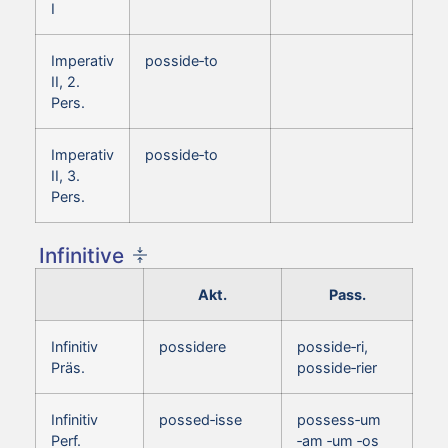
I
Imperativ
posside‑to
II, 2.
Pers.
Imperativ
posside‑to
II, 3.
Pers.
Infinitive
Akt.
Pass.
Infinitiv
possidere
posside‑ri,
Präs.
posside‑rier
Infinitiv
possed‑isse
possess‑um
Perf.
‑am ‑um ‑os