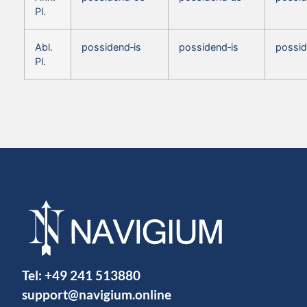
Pl.
Abl.
possidend‑is
possidend‑is
possid
Pl.
Tel:
+49 241 513880
support@navigium.online