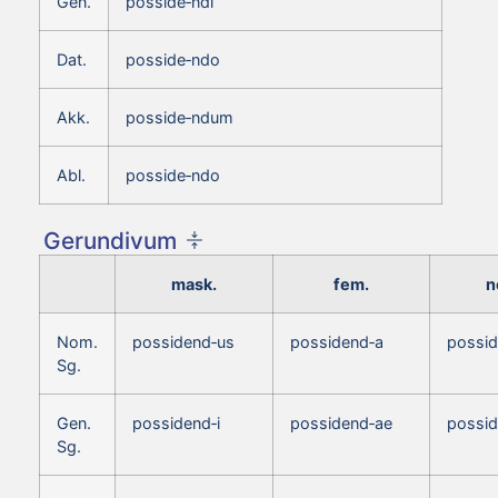
Gen.
posside‑ndi
Dat.
posside‑ndo
Akk.
posside‑ndum
Abl.
posside‑ndo
Gerundivum
mask.
fem.
n
Nom.
possidend‑us
possidend‑a
possi
Sg.
Gen.
possidend‑i
possidend‑ae
possid
Sg.