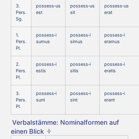
3.
possess‑us
possess‑us
possess‑us
Pers.
est
sit
erat
Sg.
1.
possess‑i
possess‑i
possess‑i
Pers.
sumus
simus
eramus
Pl.
2.
possess‑i
possess‑i
possess‑i
Pers.
estis
sitis
eratis
Pl.
3.
possess‑i
possess‑i
possess‑i
Pers.
sunt
sint
erant
Pl.
Verbalstämme: Nominalformen auf
einen Blick