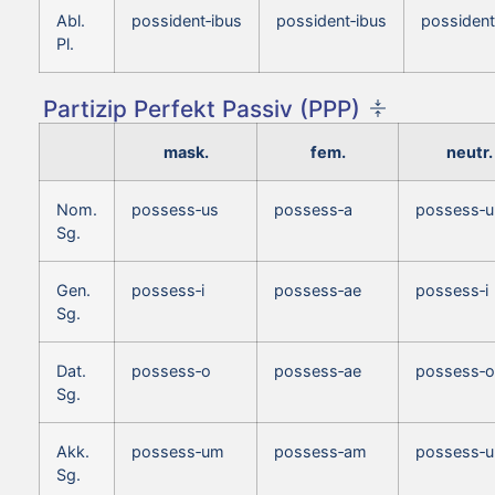
Abl.
possident‑ibus
possident‑ibus
possident
Pl.
Partizip Perfekt Passiv (PPP)
mask.
fem.
neutr.
Nom.
possess‑us
possess‑a
possess‑
Sg.
Gen.
possess‑i
possess‑ae
possess‑i
Sg.
Dat.
possess‑o
possess‑ae
possess‑o
Sg.
Akk.
possess‑um
possess‑am
possess‑
Sg.