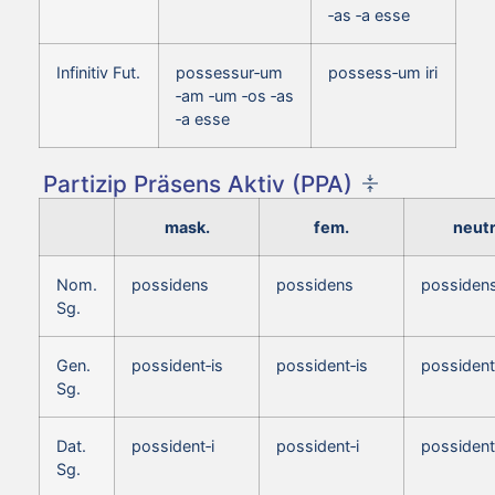
‑as ‑a esse
Infinitiv Fut.
possessur‑um
possess‑um iri
‑am ‑um ‑os ‑as
‑a esse
Partizip Präsens Aktiv (PPA)
mask.
fem.
neutr
Nom.
possidens
possidens
possiden
Sg.
Gen.
possident‑is
possident‑is
possident
Sg.
Dat.
possident‑i
possident‑i
possident
Sg.