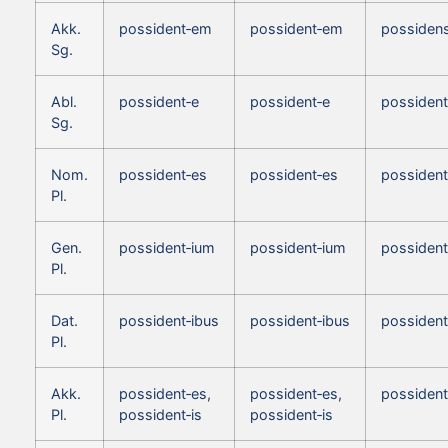
Akk.
possident‑em
possident‑em
possiden
Sg.
Abl.
possident‑e
possident‑e
possident
Sg.
Nom.
possident‑es
possident‑es
possident
Pl.
Gen.
possident‑ium
possident‑ium
possident
Pl.
Dat.
possident‑ibus
possident‑ibus
possident
Pl.
Akk.
possident‑es,
possident‑es,
possident
Pl.
possident‑is
possident‑is