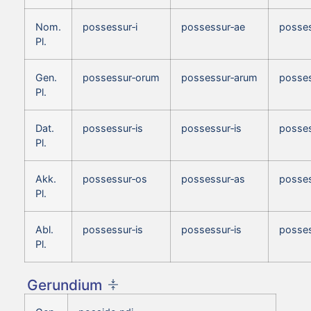
Nom.
possessur‑i
possessur‑ae
posses
Pl.
Gen.
possessur‑orum
possessur‑arum
posse
Pl.
Dat.
possessur‑is
possessur‑is
posses
Pl.
Akk.
possessur‑os
possessur‑as
posses
Pl.
Abl.
possessur‑is
possessur‑is
posses
Pl.
Gerundium