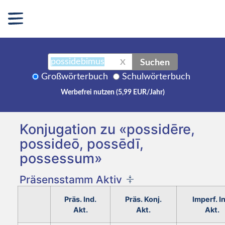
Suchen
X
Großwörterbuch
Schulwörterbuch
Werbefrei nutzen (5,99 EUR/Jahr)
Konjugation zu «possidēre,
possideō, possēdī,
possessum»
Präsensstamm Aktiv
Präs. Ind.
Präs. Konj.
Imperf. I
Akt.
Akt.
Akt.