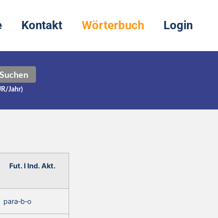
e
Kontakt
Wörterbuch
Login
Suchen
UR/Jahr)
Fut. I Ind. Akt.
para‑b‑o