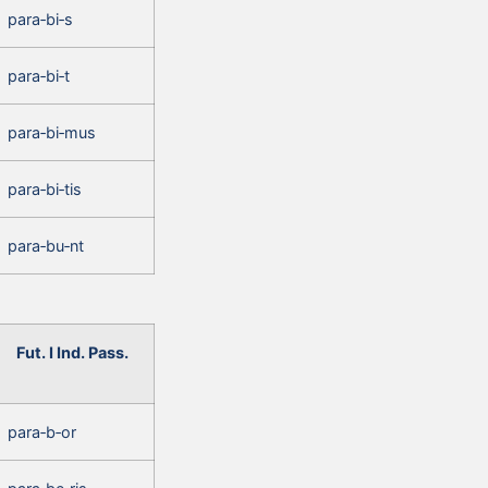
para‑bi‑s
para‑bi‑t
para‑bi‑mus
para‑bi‑tis
para‑bu‑nt
Fut. I Ind. Pass.
para‑b‑or