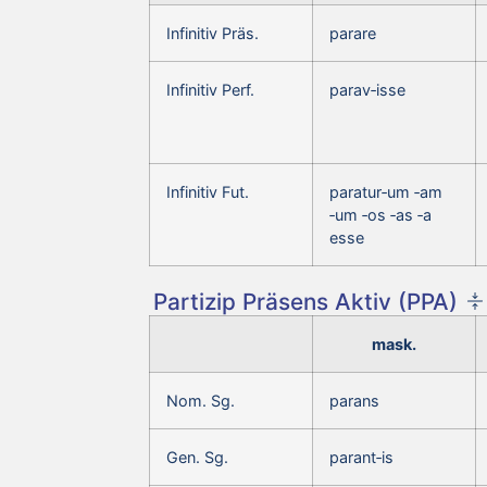
Infinitiv Präs.
parare
Infinitiv Perf.
parav‑isse
Infinitiv Fut.
paratur‑um ‑am
‑um ‑os ‑as ‑a
esse
Partizip Präsens Aktiv (PPA)
mask.
Nom. Sg.
parans
Gen. Sg.
parant‑is