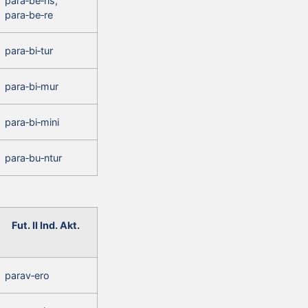
para‑be‑ris,
para‑be‑re
para‑bi‑tur
para‑bi‑mur
para‑bi‑mini
para‑bu‑ntur
Fut. II Ind. Akt.
parav‑ero