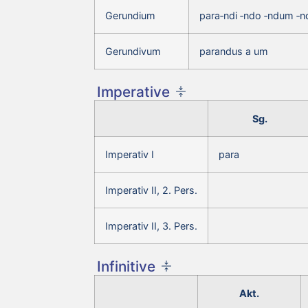
Gerundium
para‑ndi ‑ndo ‑ndum ‑n
Gerundivum
parandus a um
Imperative
Sg.
Imperativ I
para
Imperativ II, 2. Pers.
Imperativ II, 3. Pers.
Infinitive
Akt.