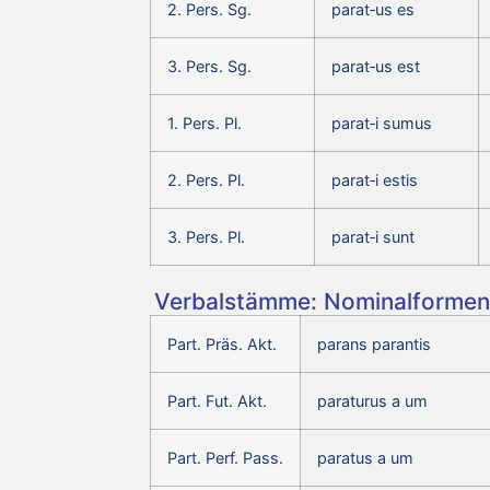
2. Pers. Sg.
parat‑us es
3. Pers. Sg.
parat‑us est
1. Pers. Pl.
parat‑i sumus
2. Pers. Pl.
parat‑i estis
3. Pers. Pl.
parat‑i sunt
Verbalstämme: Nominalformen 
Part. Präs. Akt.
parans parantis
Part. Fut. Akt.
paraturus a um
Part. Perf. Pass.
paratus a um