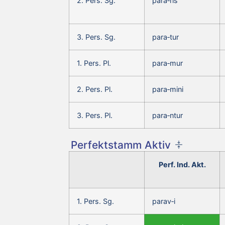
2. Pers. Sg.
para‑ris
3. Pers. Sg.
para‑tur
1. Pers. Pl.
para‑mur
2. Pers. Pl.
para‑mini
3. Pers. Pl.
para‑ntur
Perfektstamm Aktiv
Perf. Ind. Akt.
1. Pers. Sg.
parav‑i