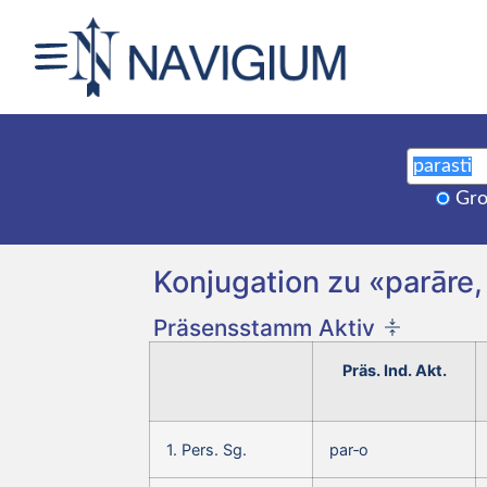
Gro
Konjugation zu «parāre,
Präsensstamm Aktiv
Präs. Ind. Akt.
1. Pers. Sg.
par‑o