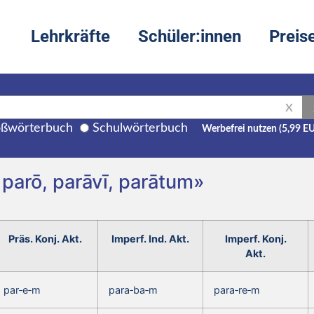
Lehrkräfte
Schüler:innen
Preis
X
ßwörterbuch
Schulwörterbuch
Werbefrei nutzen (5,99 E
 parō, parāvī, parātum»
Präs. Konj. Akt.
Imperf. Ind. Akt.
Imperf. Konj.
Akt.
par‑e‑m
para‑ba‑m
para‑re‑m