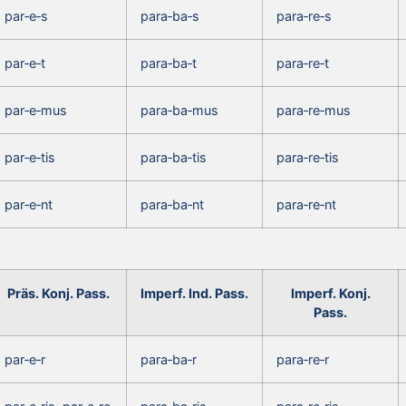
par‑e‑s
para‑ba‑s
para‑re‑s
par‑e‑t
para‑ba‑t
para‑re‑t
par‑e‑mus
para‑ba‑mus
para‑re‑mus
par‑e‑tis
para‑ba‑tis
para‑re‑tis
par‑e‑nt
para‑ba‑nt
para‑re‑nt
Präs. Konj. Pass.
Imperf. Ind. Pass.
Imperf. Konj.
Pass.
par‑e‑r
para‑ba‑r
para‑re‑r