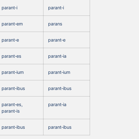
parant‑i
parant‑i
parant‑em
parans
parant‑e
parant‑e
parant‑es
parant‑ia
parant‑ium
parant‑ium
parant‑ibus
parant‑ibus
parant‑es,
parant‑ia
parant‑is
parant‑ibus
parant‑ibus