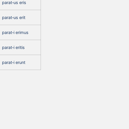
parat‑us eris
parat‑us erit
parat‑i erimus
parat‑i eritis
parat‑i erunt