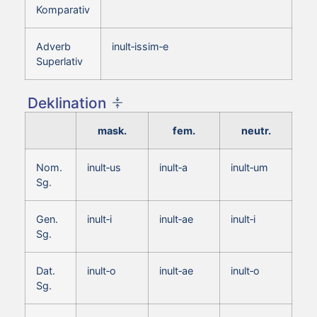
Komparativ
Adverb
inult‑issim‑e
Superlativ
Deklination
mask.
fem.
neutr.
Nom.
inult‑us
inult‑a
inult‑um
Sg.
Gen.
inult‑i
inult‑ae
inult‑i
Sg.
Dat.
inult‑o
inult‑ae
inult‑o
Sg.