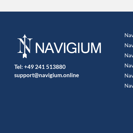
Nav
Nav
Nav
Tel:
+49 241 513880
Nav
support@navigium.online
Nav
Nav