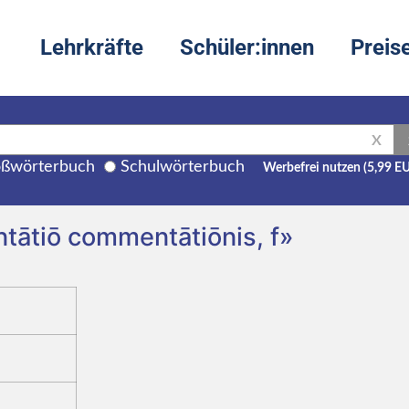
Lehrkräfte
Schüler:innen
Preis
X
ßwörterbuch
Schulwörterbuch
Werbefrei nutzen (5,99 E
tātiō commentātiōnis, f»