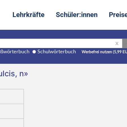
Lehrkräfte
Schüler:innen
Preis
X
ßwörterbuch
Schulwörterbuch
Werbefrei nutzen (5,99 E
lcis, n»