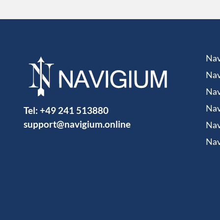
Nav
Nav
Nav
Tel:
+49 241 513880
Nav
support@navigium.online
Nav
Nav