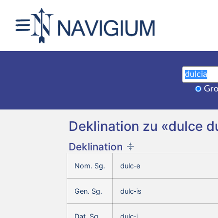
Gro
Deklination zu «dulce du
Deklination
Nom. Sg.
dulc‑e
Gen. Sg.
dulc‑is
Dat. Sg.
dulc‑i