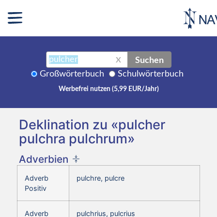
Suchen
X
Großwörterbuch
Schulwörterbuch
Werbefrei nutzen (5,99 EUR/Jahr)
Deklination zu «pulcher
pulchra pulchrum»
Adverbien
Adverb
pulchre, pulcre
Positiv
Adverb
pulchrius, pulcrius