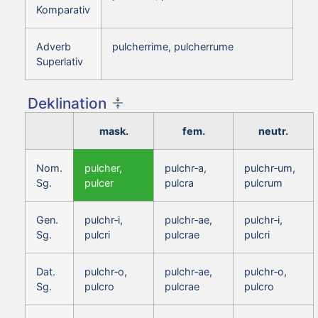
Komparativ
Adverb
pulcherrime, pulcherrume
Superlativ
Deklination
mask.
fem.
neutr.
Nom.
pulcher,
pulchr‑a,
pulchr‑um,
Sg.
pulcer
pulcra
pulcrum
Gen.
pulchr‑i,
pulchr‑ae,
pulchr‑i,
Sg.
pulcri
pulcrae
pulcri
Dat.
pulchr‑o,
pulchr‑ae,
pulchr‑o,
Sg.
pulcro
pulcrae
pulcro