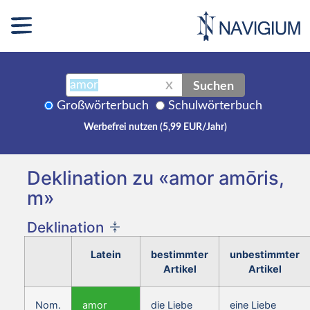
Suchen
X
Großwörterbuch
Schulwörterbuch
Werbefrei nutzen (5,99 EUR/Jahr)
Deklination zu «amor amōris,
m»
Deklination
Latein
bestimmter
unbestimmter
Artikel
Artikel
Nom.
amor
die Liebe
eine Liebe