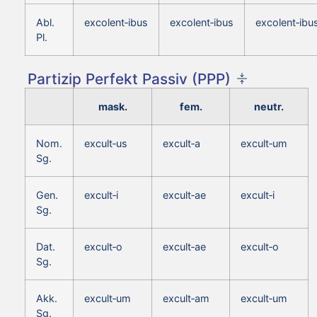
Abl.
excolent‑ibus
excolent‑ibus
excolent‑ibu
Pl.
Partizip Perfekt Passiv (PPP)
mask.
fem.
neutr.
Nom.
excult‑us
excult‑a
excult‑um
Sg.
Gen.
excult‑i
excult‑ae
excult‑i
Sg.
Dat.
excult‑o
excult‑ae
excult‑o
Sg.
Akk.
excult‑um
excult‑am
excult‑um
Sg.