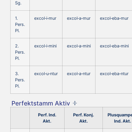
Sg.
1.
excol‑i‑mur
excol‑a‑mur
excol‑eba‑mur
Pers.
Pl.
2.
excol‑i‑mini
excol‑a‑mini
excol‑eba‑mini
Pers.
Pl.
3.
excol‑u‑ntur
excol‑a‑ntur
excol‑eba‑ntur
Pers.
Pl.
Perfektstamm Aktiv
Perf. Ind.
Perf. Konj.
Plusquampe
Akt.
Akt.
Ind. Akt.