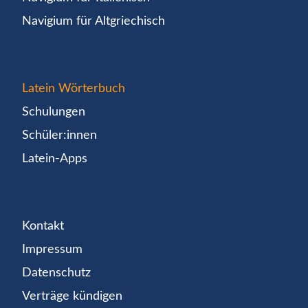
Navigium für Altgriechisch
Latein Wörterbuch
Schulungen
Schüler:innen
Latein-Apps
Kontakt
Impressum
Datenschutz
Verträge kündigen