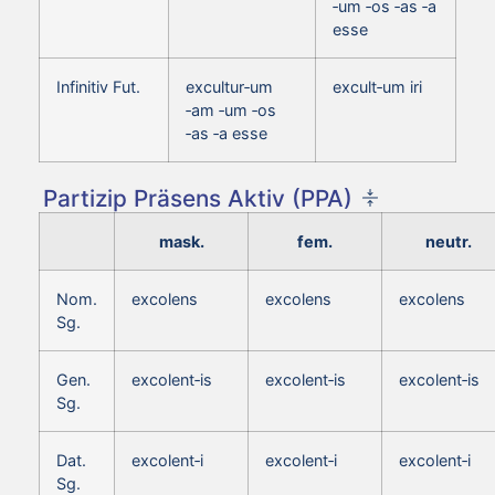
‑um ‑os ‑as ‑a
esse
Infinitiv Fut.
excultur‑um
excult‑um iri
‑am ‑um ‑os
‑as ‑a esse
Partizip Präsens Aktiv (PPA)
mask.
fem.
neutr.
Nom.
excolens
excolens
excolens
Sg.
Gen.
excolent‑is
excolent‑is
excolent‑is
Sg.
Dat.
excolent‑i
excolent‑i
excolent‑i
Sg.