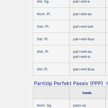
Abl. Sg.
pat‑i‑ent‑e
Nom. Pl.
pat‑i‑ent‑es
Gen. Pl.
pat‑i‑ent‑ium
Dat. Pl.
pat‑i‑ent‑ibus
Akk. Pl.
pat‑i‑ent‑es,
pat‑i‑ent‑is
Abl. Pl.
pat‑i‑ent‑ibus
Partizip Perfekt Passiv (PPP)
mask.
Nom. Sg.
pass‑us