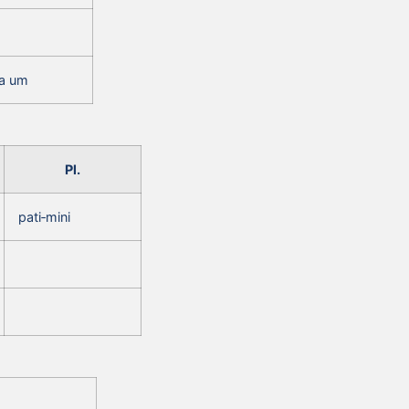
 a um
Pl.
pati‑mini