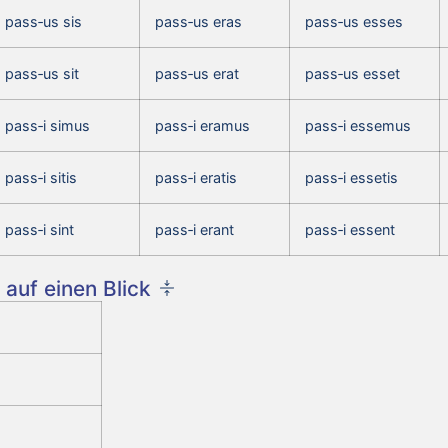
pass‑us sis
pass‑us eras
pass‑us esses
pass‑us sit
pass‑us erat
pass‑us esset
pass‑i simus
pass‑i eramus
pass‑i essemus
pass‑i sitis
pass‑i eratis
pass‑i essetis
pass‑i sint
pass‑i erant
pass‑i essent
auf einen Blick