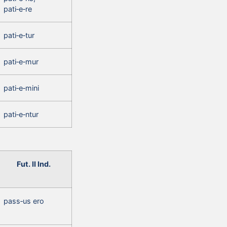
pati‑e‑re
pati‑e‑tur
pati‑e‑mur
pati‑e‑mini
pati‑e‑ntur
Fut. II Ind.
pass‑us ero