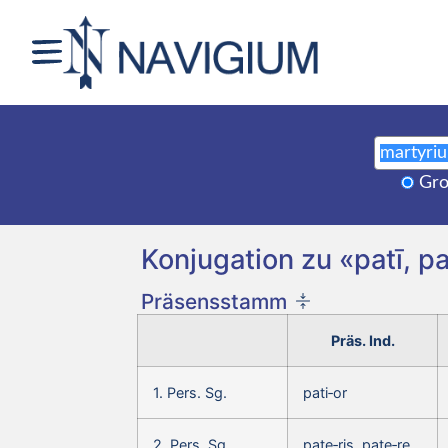
Gro
Konjugation zu «patī, p
Präsensstamm
Präs. Ind.
1. Pers. Sg.
pati‑or
2. Pers. Sg.
pate‑ris, pate‑re