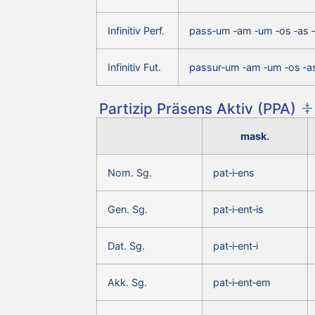
Infinitiv Perf.
pass‑um ‑am ‑um ‑os ‑as 
Infinitiv Fut.
passur‑um ‑am ‑um ‑os ‑as
Partizip Präsens Aktiv (PPA)
mask.
Nom. Sg.
pat‑i‑ens
Gen. Sg.
pat‑i‑ent‑is
Dat. Sg.
pat‑i‑ent‑i
Akk. Sg.
pat‑i‑ent‑em