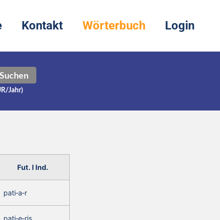
e
Kontakt
Wörterbuch
Login
Suchen
UR/Jahr)
Fut. I Ind.
pati‑a‑r
pati‑e‑ris,