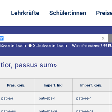
Lehrkräfte
Schüler:innen
Preis
X
ßwörterbuch
Schulwörterbuch
Werbefrei nutzen (5,99 E
atior, passus sum»
Präs. Konj.
Imperf. Ind.
Imperf. Konj.
pati‑a‑r
pati‑eba‑r
pate‑re‑r
pati‑a‑ris,
pati‑eba‑ris,
pate‑re‑ris,