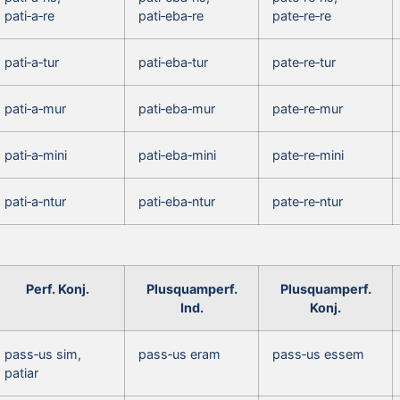
pati‑a‑re
pati‑eba‑re
pate‑re‑re
pati‑a‑tur
pati‑eba‑tur
pate‑re‑tur
pati‑a‑mur
pati‑eba‑mur
pate‑re‑mur
pati‑a‑mini
pati‑eba‑mini
pate‑re‑mini
pati‑a‑ntur
pati‑eba‑ntur
pate‑re‑ntur
Perf. Konj.
Plusquamperf.
Plusquamperf.
Ind.
Konj.
pass‑us sim,
pass‑us eram
pass‑us essem
patiar