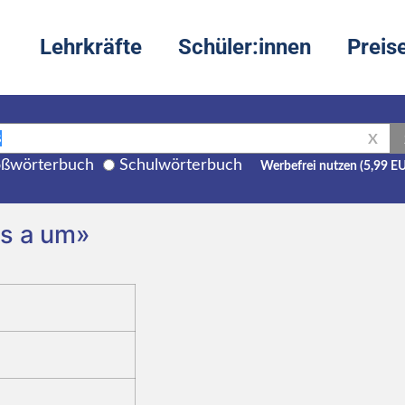
Lehrkräfte
Schüler:innen
Preis
X
ßwörterbuch
Schulwörterbuch
Werbefrei nutzen (5,99 E
us a um»