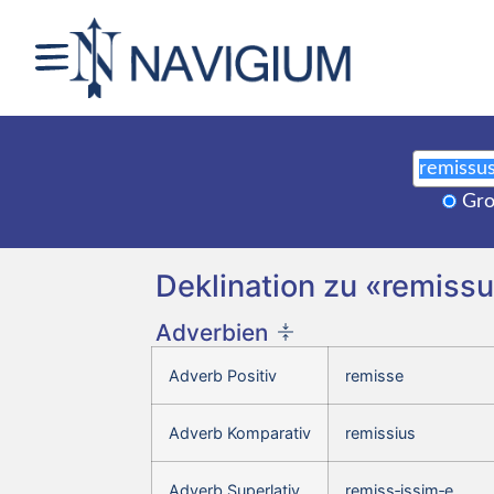
Gro
Deklination zu «remiss
Adverbien
Adverb Positiv
remisse
Adverb Komparativ
remissius
Adverb Superlativ
remiss‑issim‑e