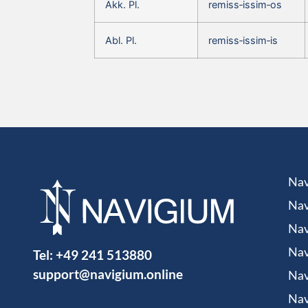
Akk. Pl.
remiss‑issim‑os
Abl. Pl.
remiss‑issim‑is
Nav
Nav
Nav
Tel:
+49 241 513880
Nav
support@navigium.online
Nav
Nav