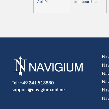
Abl. Pl.
ex stupor‑ibus
Nav
Nav
Nav
Tel:
+49 241 513880
Nav
support@navigium.online
Nav
Nav