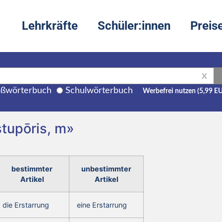
Lehrkräfte
Schüler:innen
Preis
X
ßwörterbuch
Schulwörterbuch
Werbefrei nutzen (5,99 E
stupōris, m»
bestimmter
unbestimmter
Artikel
Artikel
die Erstarrung
eine Erstarrung