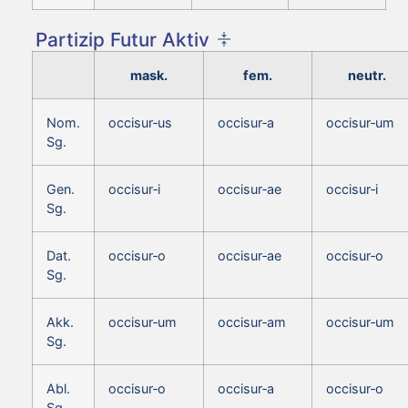
Partizip Futur Aktiv
mask.
fem.
neutr.
Nom.
occisur‑us
occisur‑a
occisur‑um
Sg.
Gen.
occisur‑i
occisur‑ae
occisur‑i
Sg.
Dat.
occisur‑o
occisur‑ae
occisur‑o
Sg.
Akk.
occisur‑um
occisur‑am
occisur‑um
Sg.
Abl.
occisur‑o
occisur‑a
occisur‑o
Sg.