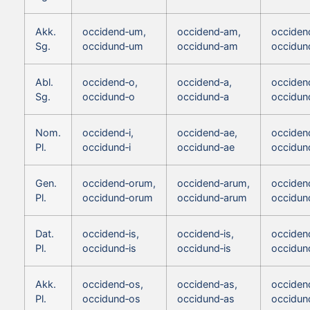
Akk.
occidend‑um,
occidend‑am,
occiden
Sg.
occidund‑um
occidund‑am
occidun
Abl.
occidend‑o,
occidend‑a,
occiden
Sg.
occidund‑o
occidund‑a
occidun
Nom.
occidend‑i,
occidend‑ae,
occiden
Pl.
occidund‑i
occidund‑ae
occidun
Gen.
occidend‑orum,
occidend‑arum,
occiden
Pl.
occidund‑orum
occidund‑arum
occidun
Dat.
occidend‑is,
occidend‑is,
occidend
Pl.
occidund‑is
occidund‑is
occidun
Akk.
occidend‑os,
occidend‑as,
occiden
Pl.
occidund‑os
occidund‑as
occidun