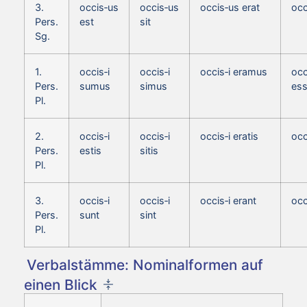
3.
occis‑us
occis‑us
occis‑us erat
occ
Pers.
est
sit
Sg.
1.
occis‑i
occis‑i
occis‑i eramus
occ
Pers.
sumus
simus
es
Pl.
2.
occis‑i
occis‑i
occis‑i eratis
occ
Pers.
estis
sitis
Pl.
3.
occis‑i
occis‑i
occis‑i erant
occ
Pers.
sunt
sint
Pl.
Verbalstämme: Nominalformen auf
einen Blick