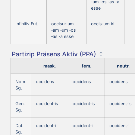
‑um ‑os ‑as ‑a
esse
Infinitiv Fut.
occisur‑um
occis‑um iri
‑am ‑um ‑os
‑as ‑a esse
Partizip Präsens Aktiv (PPA)
mask.
fem.
neutr.
Nom.
occidens
occidens
occidens
Sg.
Gen.
occident‑is
occident‑is
occident‑is
Sg.
Dat.
occident‑i
occident‑i
occident‑i
Sg.