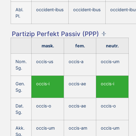
Abl.
occident‑ibus
occident‑ibus
occident‑ibu
Pl.
Partizip Perfekt Passiv (PPP)
mask.
fem.
neutr.
Nom.
occis‑us
occis‑a
occis‑um
Sg.
Gen.
occis‑i
occis‑ae
occis‑i
Sg.
Dat.
occis‑o
occis‑ae
occis‑o
Sg.
Akk.
occis‑um
occis‑am
occis‑um
Sg.