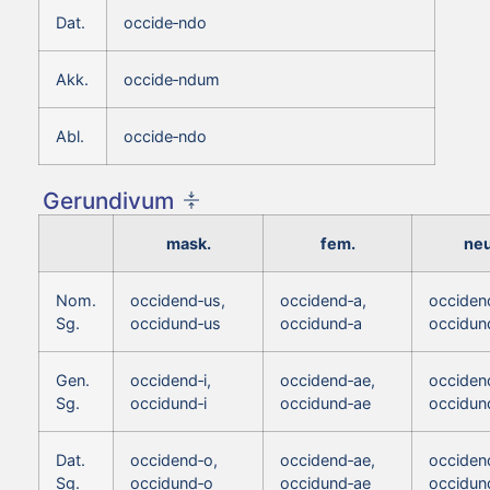
Dat.
occide‑ndo
Akk.
occide‑ndum
Abl.
occide‑ndo
Gerundivum
mask.
fem.
neu
Nom.
occidend‑us,
occidend‑a,
occiden
Sg.
occidund‑us
occidund‑a
occidun
Gen.
occidend‑i,
occidend‑ae,
occidend
Sg.
occidund‑i
occidund‑ae
occidund
Dat.
occidend‑o,
occidend‑ae,
occiden
Sg.
occidund‑o
occidund‑ae
occidun