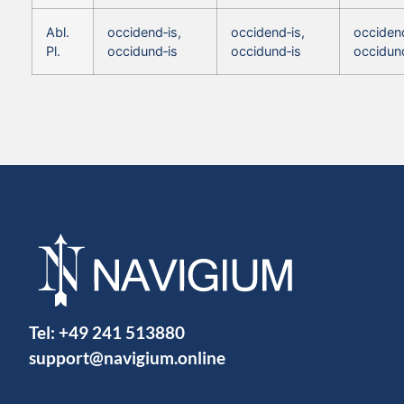
Abl.
occidend‑is,
occidend‑is,
occidend
Pl.
occidund‑is
occidund‑is
occidun
Tel:
+49 241 513880
support@navigium.online