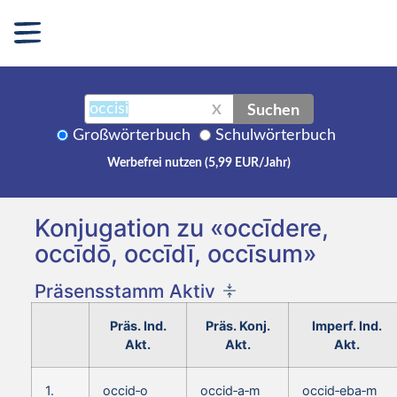
Suchen
X
Großwörterbuch
Schulwörterbuch
Werbefrei nutzen (5,99 EUR/Jahr)
Konjugation zu «occīdere,
occīdō, occīdī, occīsum»
Präsensstamm Aktiv
Präs. Ind.
Präs. Konj.
Imperf. Ind.
Akt.
Akt.
Akt.
1.
occid‑o
occid‑a‑m
occid‑eba‑m