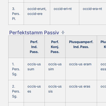
3.
occid‑erunt,
occid‑eri‑nt
occid‑era‑nt
Pers.
occid‑ere
Pl.
Perfektstamm Passiv
Perf.
Perf.
Plusquamperf.
Pl
Ind.
Konj.
Ind. Pass.
K
Pass.
Pass.
1.
occis‑us
occis‑us
occis‑us eram
occ
Pers.
sum
sim
es
Sg.
2.
occis‑us
occis‑us
occis‑us eras
occ
Pers.
es
sis
Sg.