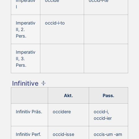
Imperativ
occide
occid‑i‑te
I
Imperativ
occid‑i‑to
II, 2.
Pers.
Imperativ
II, 3.
Pers.
Infinitive
Akt.
Pass.
Infinitiv Präs.
occidere
occid‑i,
occid‑ier
Infinitiv Perf.
occid‑isse
occis‑um ‑am