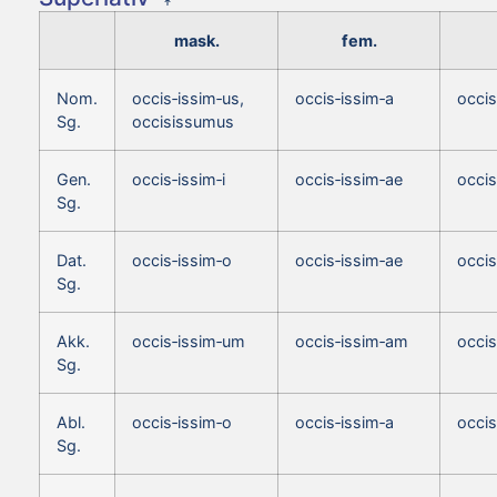
mask.
fem.
Nom.
occis‑issim‑us,
occis‑issim‑a
occi
Sg.
occisissumus
Gen.
occis‑issim‑i
occis‑issim‑ae
occis
Sg.
Dat.
occis‑issim‑o
occis‑issim‑ae
occis
Sg.
Akk.
occis‑issim‑um
occis‑issim‑am
occi
Sg.
Abl.
occis‑issim‑o
occis‑issim‑a
occis
Sg.