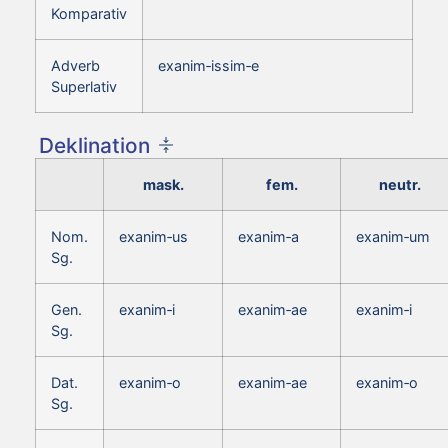
Komparativ
Adverb
exanim‑issim‑e
Superlativ
Deklination
mask.
fem.
neutr.
Nom.
exanim‑us
exanim‑a
exanim‑um
Sg.
Gen.
exanim‑i
exanim‑ae
exanim‑i
Sg.
Dat.
exanim‑o
exanim‑ae
exanim‑o
Sg.