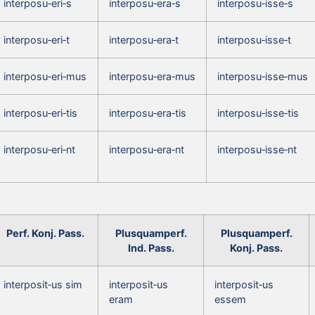
interposu‑eri‑s
interposu‑era‑s
interposu‑isse‑s
interposu‑eri‑t
interposu‑era‑t
interposu‑isse‑t
interposu‑eri‑mus
interposu‑era‑mus
interposu‑isse‑mus
interposu‑eri‑tis
interposu‑era‑tis
interposu‑isse‑tis
interposu‑eri‑nt
interposu‑era‑nt
interposu‑isse‑nt
Perf. Konj. Pass.
Plusquamperf.
Plusquamperf.
Ind. Pass.
Konj. Pass.
interposit‑us sim
interposit‑us
interposit‑us
eram
essem