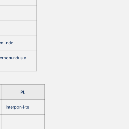
um ‑ndo
terponundus a
Pl.
interpon‑i‑te