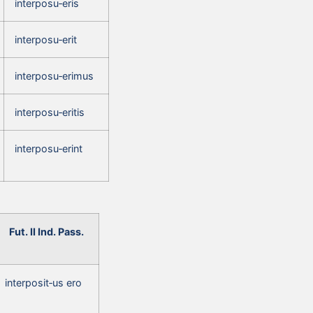
interposu‑eris
interposu‑erit
interposu‑erimus
interposu‑eritis
interposu‑erint
Fut. II Ind. Pass.
interposit‑us ero