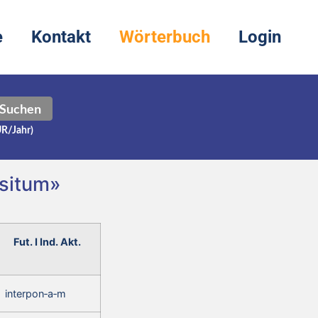
e
Kontakt
Wörterbuch
Login
Suchen
UR/Jahr)
ositum»
Fut. I Ind. Akt.
interpon‑a‑m