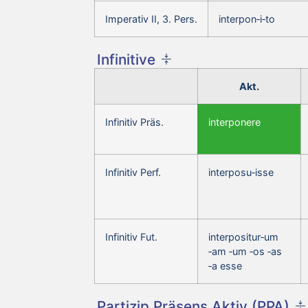
Imperativ II, 3. Pers.
interpon‑i‑to
Infinitive
Akt.
Infinitiv Präs.
interponere
Infinitiv Perf.
interposu‑isse
Infinitiv Fut.
interpositur‑um
‑am ‑um ‑os ‑as
‑a esse
Partizip Präsens Aktiv (PPA)