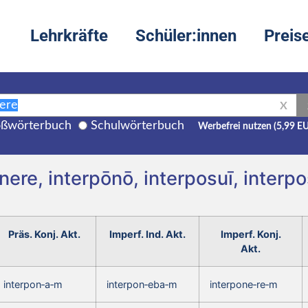
Lehrkräfte
Schüler:innen
Preis
X
ßwörterbuch
Schulwörterbuch
Werbefrei nutzen (5,99 E
nere, interpōnō, interposuī, interp
Präs. Konj. Akt.
Imperf. Ind. Akt.
Imperf. Konj.
Akt.
interpon‑a‑m
interpon‑eba‑m
interpone‑re‑m