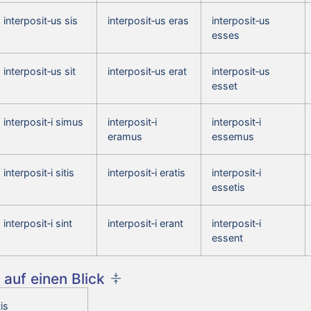
interposit‑us sis
interposit‑us eras
interposit‑us
esses
interposit‑us sit
interposit‑us erat
interposit‑us
esset
interposit‑i simus
interposit‑i
interposit‑i
eramus
essemus
interposit‑i sitis
interposit‑i eratis
interposit‑i
essetis
interposit‑i sint
interposit‑i erant
interposit‑i
essent
auf einen Blick
is