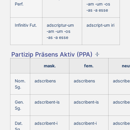
Perf.
‑am ‑um ‑os
‑as ‑a esse
Infinitiv Fut.
adscriptur‑um
adscript‑um iri
‑am ‑um ‑os
‑as ‑a esse
Partizip Präsens Aktiv (PPA)
mask.
fem.
neut
Nom.
adscribens
adscribens
adscrib
Sg.
Gen.
adscribent‑is
adscribent‑is
adscribe
Sg.
Dat.
adscribent‑i
adscribent‑i
adscribe
Sg.