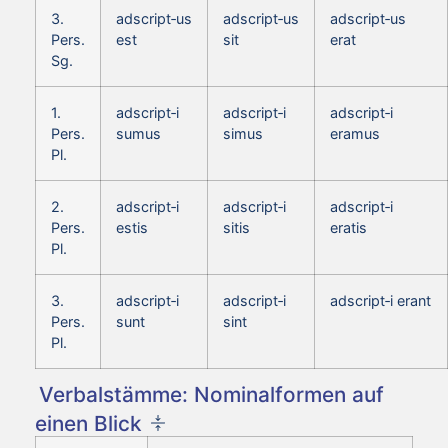
3.
adscript‑us
adscript‑us
adscript‑us
Pers.
est
sit
erat
Sg.
1.
adscript‑i
adscript‑i
adscript‑i
Pers.
sumus
simus
eramus
Pl.
2.
adscript‑i
adscript‑i
adscript‑i
Pers.
estis
sitis
eratis
Pl.
3.
adscript‑i
adscript‑i
adscript‑i erant
Pers.
sunt
sint
Pl.
Verbalstämme: Nominalformen auf
einen Blick