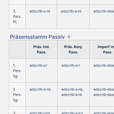
3.
adscrib‑u‑nt
adscrib‑a‑nt
adscrib‑eba
Pers.
Pl.
Präsensstamm Passiv
Präs. Ind.
Präs. Konj.
Imperf. I
Pass.
Pass.
Pass.
1.
adscrib‑or
adscrib‑a‑r
adscrib‑eba
Pers.
Sg.
2.
adscrib‑e‑ris
adscrib‑a‑ris,
adscrib‑eba‑
Pers.
adscrib‑a‑re
adscrib‑eba
Sg.
3.
adscrib‑i‑tur
adscrib‑a‑tur
adscrib‑eba