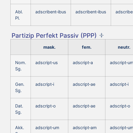
Abl.
adscribent‑ibus
adscribent‑ibus
adscribe
Pl.
Partizip Perfekt Passiv (PPP)
mask.
fem.
neutr.
Nom.
adscript‑us
adscript‑a
adscript‑u
Sg.
Gen.
adscript‑i
adscript‑ae
adscript‑i
Sg.
Dat.
adscript‑o
adscript‑ae
adscript‑o
Sg.
Akk.
adscript‑um
adscript‑am
adscript‑u