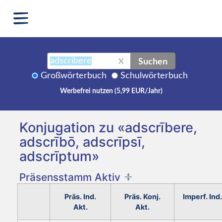
Suchen
X
Großwörterbuch
Schulwörterbuch
Werbefrei nutzen (5,99 EUR/Jahr)
Konjugation zu «adscrībere,
adscrībō, adscrīpsī,
adscrīptum»
Präsensstamm Aktiv
Präs. Ind.
Präs. Konj.
Imperf. Ind.
Akt.
Akt.