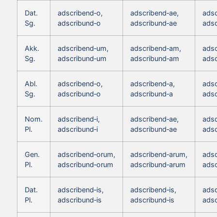
Dat.
adscribend‑o,
adscribend‑ae,
adsc
Sg.
adscribund‑o
adscribund‑ae
adsc
Akk.
adscribend‑um,
adscribend‑am,
adsc
Sg.
adscribund‑um
adscribund‑am
ads
Abl.
adscribend‑o,
adscribend‑a,
adsc
Sg.
adscribund‑o
adscribund‑a
adsc
Nom.
adscribend‑i,
adscribend‑ae,
adsc
Pl.
adscribund‑i
adscribund‑ae
adsc
Gen.
adscribend‑orum,
adscribend‑arum,
adsc
Pl.
adscribund‑orum
adscribund‑arum
ads
Dat.
adscribend‑is,
adscribend‑is,
adsc
Pl.
adscribund‑is
adscribund‑is
adsc