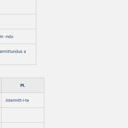
um ‑ndo
termittundus a
Pl.
intermitt‑i‑te