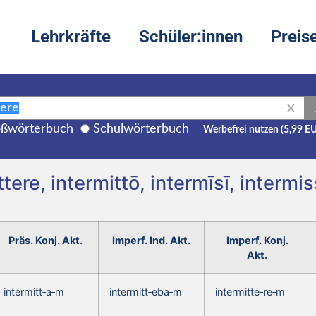
Lehrkräfte
Schüler:innen
Preis
X
ßwörterbuch
Schulwörterbuch
Werbefrei nutzen (5,99 E
tere, intermittō, intermīsī, interm
Präs. Konj. Akt.
Imperf. Ind. Akt.
Imperf. Konj.
Akt.
intermitt‑a‑m
intermitt‑eba‑m
intermitte‑re‑m