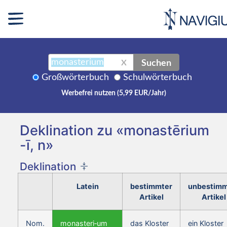
Suchen
X
Großwörterbuch
Schulwörterbuch
Werbefrei nutzen (5,99 EUR/Jahr)
Deklination zu «monastērium
-ī, n»
Deklination
Latein
bestimmter
unbestimm
Artikel
Artikel
Nom.
monasteri‑um
das Kloster
ein Kloster