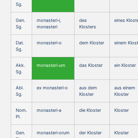
Sg.
Gen.
monasteri‑i,
des
eines Klost
Sg.
monasteri
Klosters
Dat.
monasteri‑o
dem Kloster
einem Klost
Sg.
Akk.
monasteri‑um
das Kloster
ein Kloster
Sg.
Abl.
ex monasteri‑o
aus dem
aus einem
Sg.
Kloster
Kloster
Nom.
monasteri‑a
die Kloster
Kloster
Pl.
Gen.
monasteri‑orum
der Kloster
Kloster