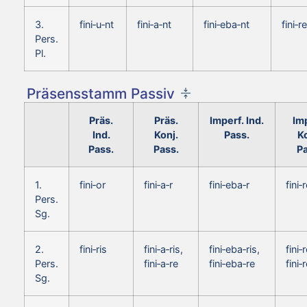
3.
fini‑u‑nt
fini‑a‑nt
fini‑eba‑nt
fini‑r
Pers.
Pl.
Präsensstamm Passiv
Präs.
Präs.
Imperf. Ind.
Imp
Ind.
Konj.
Pass.
Ko
Pass.
Pass.
Pa
1.
fini‑or
fini‑a‑r
fini‑eba‑r
fini‑
Pers.
Sg.
2.
fini‑ris
fini‑a‑ris,
fini‑eba‑ris,
fini‑r
Pers.
fini‑a‑re
fini‑eba‑re
fini‑
Sg.