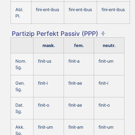
Abl.
fini‑ent‑ibus
fini‑ent‑ibus
fini‑ent‑ibus
Pl.
Partizip Perfekt Passiv (PPP)
mask.
fem.
neutr.
Nom.
finit‑us
finit‑a
finit‑um
Sg.
Gen.
finit‑i
finit‑ae
finit‑i
Sg.
Dat.
finit‑o
finit‑ae
finit‑o
Sg.
Akk.
finit‑um
finit‑am
finit‑um
Sg.