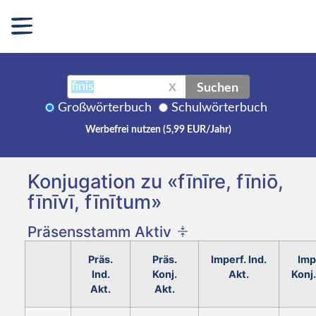
Suchen
X
Großwörterbuch
Schulwörterbuch
Werbefrei nutzen (5,99 EUR/Jahr)
Konjugation zu «fīnīre, fīniō,
fīnīvī, fīnītum»
Präsensstamm Aktiv
Präs.
Präs.
Imperf. Ind.
Imp
Ind.
Konj.
Akt.
Konj.
Akt.
Akt.