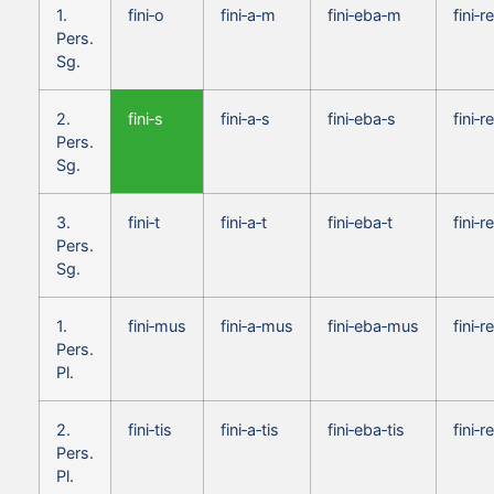
1.
fini‑o
fini‑a‑m
fini‑eba‑m
fini‑r
Pers.
Sg.
2.
fini‑s
fini‑a‑s
fini‑eba‑s
fini‑r
Pers.
Sg.
3.
fini‑t
fini‑a‑t
fini‑eba‑t
fini‑re
Pers.
Sg.
1.
fini‑mus
fini‑a‑mus
fini‑eba‑mus
fini‑
Pers.
Pl.
2.
fini‑tis
fini‑a‑tis
fini‑eba‑tis
fini‑re
Pers.
Pl.