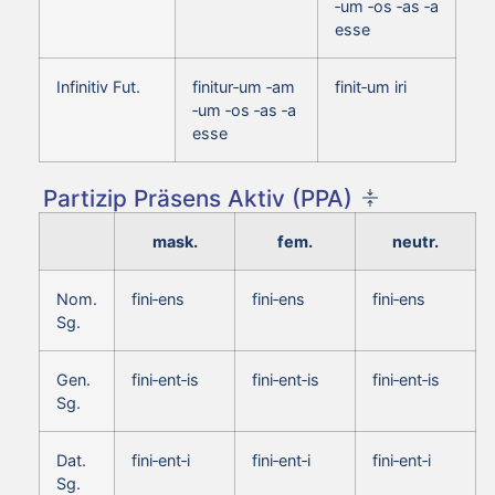
‑um ‑os ‑as ‑a
esse
Infinitiv Fut.
finitur‑um ‑am
finit‑um iri
‑um ‑os ‑as ‑a
esse
Partizip Präsens Aktiv (PPA)
mask.
fem.
neutr.
Nom.
fini‑ens
fini‑ens
fini‑ens
Sg.
Gen.
fini‑ent‑is
fini‑ent‑is
fini‑ent‑is
Sg.
Dat.
fini‑ent‑i
fini‑ent‑i
fini‑ent‑i
Sg.