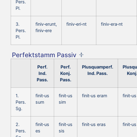
Pers.
Pl.
3.
finiv‑erunt,
finiv‑eri‑nt
finiv‑era‑nt
Pers.
finiv‑ere
Pl.
Perfektstamm Passiv
Perf.
Perf.
Plusquamperf.
Plusq
Ind.
Konj.
Ind. Pass.
Konj
Pass.
Pass.
1.
finit‑us
finit‑us
finit‑us eram
finit‑u
Pers.
sum
sim
Sg.
2.
finit‑us
finit‑us
finit‑us eras
finit‑u
Pers.
es
sis