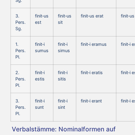
Sg.
3.
finit‑us
finit‑us
finit‑us erat
finit‑u
Pers.
est
sit
Sg.
1.
finit‑i
finit‑i
finit‑i eramus
finit‑i
Pers.
sumus
simus
Pl.
2.
finit‑i
finit‑i
finit‑i eratis
finit‑i 
Pers.
estis
sitis
Pl.
3.
finit‑i
finit‑i
finit‑i erant
finit‑i 
Pers.
sunt
sint
Pl.
Verbalstämme: Nominalformen auf