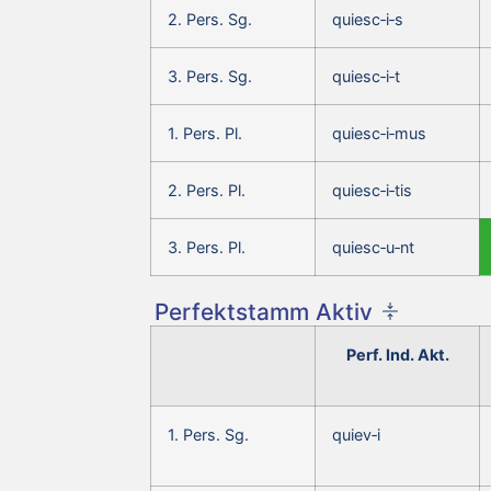
2. Pers. Sg.
quiesc‑i‑s
3. Pers. Sg.
quiesc‑i‑t
1. Pers. Pl.
quiesc‑i‑mus
2. Pers. Pl.
quiesc‑i‑tis
3. Pers. Pl.
quiesc‑u‑nt
Perfektstamm Aktiv
Perf. Ind. Akt.
1. Pers. Sg.
quiev‑i