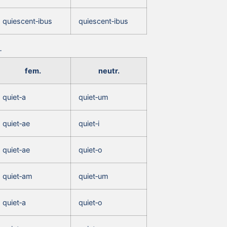
quiescent‑ibus
quiescent‑ibus
fem.
neutr.
quiet‑a
quiet‑um
quiet‑ae
quiet‑i
quiet‑ae
quiet‑o
quiet‑am
quiet‑um
quiet‑a
quiet‑o