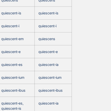
quiescens
quiescens
quiescent‑is
quiescent‑is
quiescent‑i
quiescent‑i
quiescent‑em
quiescens
quiescent‑e
quiescent‑e
quiescent‑es
quiescent‑ia
quiescent‑ium
quiescent‑ium
quiescent‑ibus
quiescent‑ibus
quiescent‑es,
quiescent‑ia
quiescent‑is