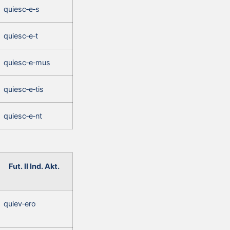
quiesc‑e‑s
quiesc‑e‑t
quiesc‑e‑mus
quiesc‑e‑tis
quiesc‑e‑nt
Fut. II Ind. Akt.
quiev‑ero