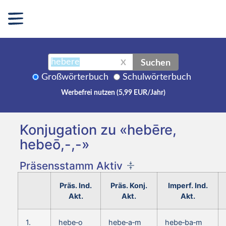
Suchen
X
Großwörterbuch
Schulwörterbuch
Werbefrei nutzen (5,99 EUR/Jahr)
Konjugation zu «hebēre,
hebeō,-,-»
Präsensstamm Aktiv
Präs. Ind.
Präs. Konj.
Imperf. Ind.
Akt.
Akt.
Akt.
1.
hebe‑o
hebe‑a‑m
hebe‑ba‑m