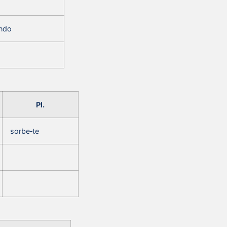
‑ndo
Pl.
sorbe‑te