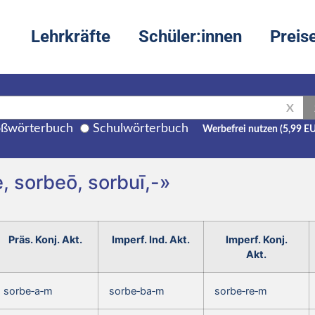
Lehrkräfte
Schüler:innen
Preis
X
ßwörterbuch
Schulwörterbuch
Werbefrei nutzen (5,99 E
, sorbeō, sorbuī,-»
Präs. Konj. Akt.
Imperf. Ind. Akt.
Imperf. Konj.
Akt.
sorbe‑a‑m
sorbe‑ba‑m
sorbe‑re‑m