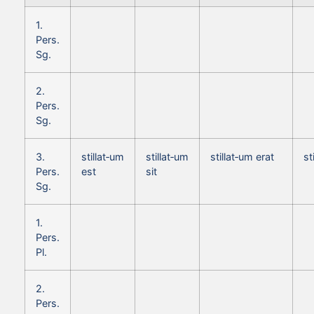
1.
Pers.
Sg.
2.
Pers.
Sg.
3.
stillat‑um
stillat‑um
stillat‑um erat
st
Pers.
est
sit
Sg.
1.
Pers.
Pl.
2.
Pers.