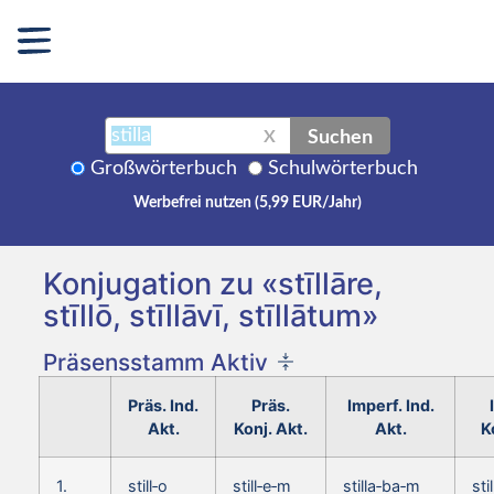
Suchen
X
Großwörterbuch
Schulwörterbuch
Werbefrei nutzen (5,99 EUR/Jahr)
Konjugation zu «stīllāre,
stīllō, stīllāvī, stīllātum»
Präsensstamm Aktiv
Präs. Ind.
Präs.
Imperf. Ind.
Akt.
Konj. Akt.
Akt.
K
1.
still‑o
still‑e‑m
stilla‑ba‑m
sti