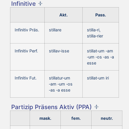
Infinitive
Akt.
Pass.
Infinitiv Präs.
stillare
stilla‑ri,
stilla‑rier
Infinitiv Perf.
stillav‑isse
stillat‑um ‑am
‑um ‑os ‑as ‑a
esse
Infinitiv Fut.
stillatur‑um
stillat‑um iri
‑am ‑um ‑os
‑as ‑a esse
Partizip Präsens Aktiv (PPA)
mask.
fem.
neutr.