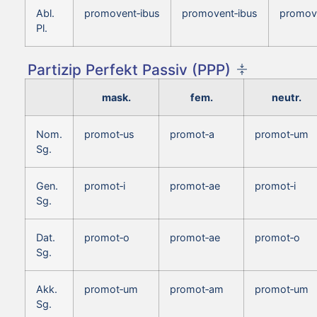
Abl.
promovent‑ibus
promovent‑ibus
promov
Pl.
Partizip Perfekt Passiv (PPP)
mask.
fem.
neutr.
Nom.
promot‑us
promot‑a
promot‑um
Sg.
Gen.
promot‑i
promot‑ae
promot‑i
Sg.
Dat.
promot‑o
promot‑ae
promot‑o
Sg.
Akk.
promot‑um
promot‑am
promot‑um
Sg.