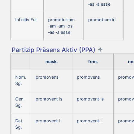
‑as ‑a esse
Infinitiv Fut.
promotur‑um
promot‑um iri
‑am ‑um ‑os
‑as ‑a esse
Partizip Präsens Aktiv (PPA)
mask.
fem.
ne
Nom.
promovens
promovens
promov
Sg.
Gen.
promovent‑is
promovent‑is
promove
Sg.
Dat.
promovent‑i
promovent‑i
promove
Sg.