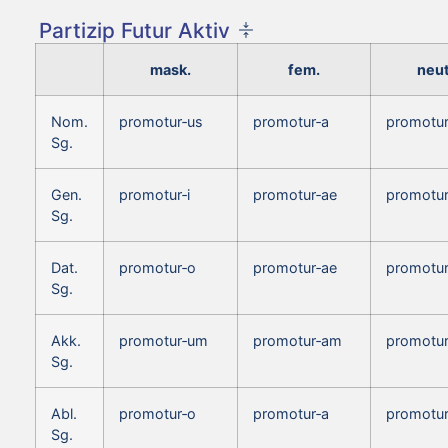
Partizip Futur Aktiv
mask.
fem.
neut
Nom.
promotur‑us
promotur‑a
promotu
Sg.
Gen.
promotur‑i
promotur‑ae
promotur
Sg.
Dat.
promotur‑o
promotur‑ae
promotur
Sg.
Akk.
promotur‑um
promotur‑am
promotu
Sg.
Abl.
promotur‑o
promotur‑a
promotur
Sg.