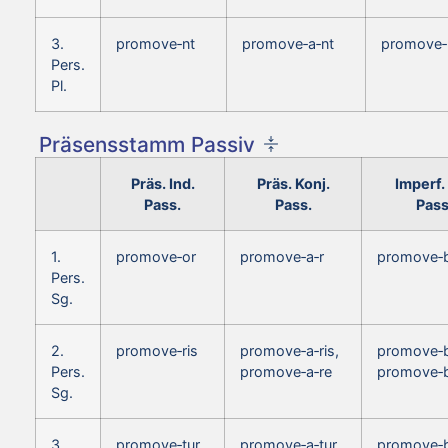
3.
promove‑nt
promove‑a‑nt
promove‑
Pers.
Pl.
Präsensstamm Passiv
Präs. Ind.
Präs. Konj.
Imperf. 
Pass.
Pass.
Pass
1.
promove‑or
promove‑a‑r
promove‑b
Pers.
Sg.
2.
promove‑ris
promove‑a‑ris,
promove‑b
Pers.
promove‑a‑re
promove‑b
Sg.
3.
promove‑tur
promove‑a‑tur
promove‑b