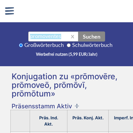
Suchen
X
Großwörterbuch
Schulwörterbuch
Werbefrei nutzen (5,99 EUR/Jahr)
Konjugation zu «prōmovēre,
prōmoveō, prōmōvī,
prōmōtum»
Präsensstamm Aktiv
Präs. Ind.
Präs. Konj. Akt.
Imperf. I
Akt.