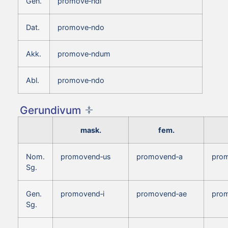
Gen.
promove‑ndi
Dat.
promove‑ndo
Akk.
promove‑ndum
Abl.
promove‑ndo
Gerundivum
mask.
fem.
Nom.
promovend‑us
promovend‑a
pro
Sg.
Gen.
promovend‑i
promovend‑ae
prom
Sg.