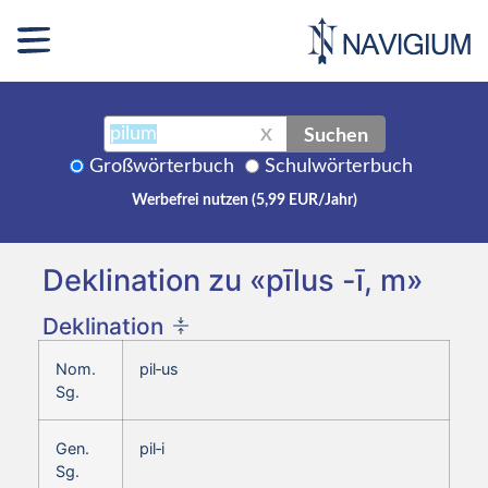
Suchen
X
Großwörterbuch
Schulwörterbuch
Werbefrei nutzen (5,99 EUR/Jahr)
Deklination zu «pīlus -ī, m»
Deklination
Nom.
pil‑us
Sg.
Gen.
pil‑i
Sg.