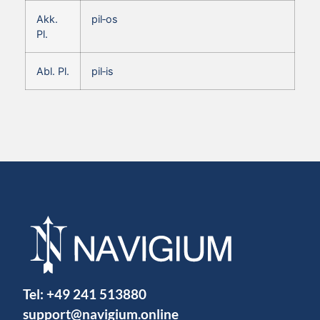
Akk.
pil‑os
Pl.
Abl. Pl.
pil‑is
Tel:
+49 241 513880
support@navigium.online