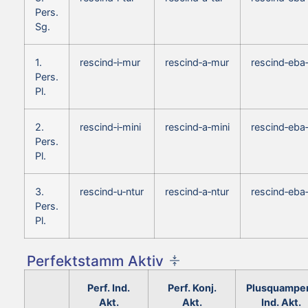
Pers.
Sg.
1.
rescind‑i‑mur
rescind‑a‑mur
rescind‑eba
Pers.
Pl.
2.
rescind‑i‑mini
rescind‑a‑mini
rescind‑eba
Pers.
Pl.
3.
rescind‑u‑ntur
rescind‑a‑ntur
rescind‑eba‑
Pers.
Pl.
Perfektstamm Aktiv
Perf. Ind.
Perf. Konj.
Plusquamper
Akt.
Akt.
Ind. Akt.