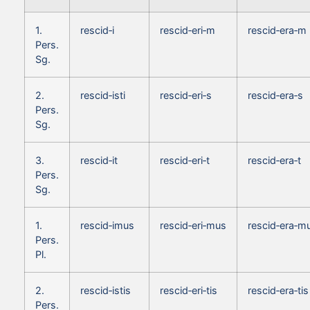
1.
rescid‑i
rescid‑eri‑m
rescid‑era‑m
Pers.
Sg.
2.
rescid‑isti
rescid‑eri‑s
rescid‑era‑s
Pers.
Sg.
3.
rescid‑it
rescid‑eri‑t
rescid‑era‑t
Pers.
Sg.
1.
rescid‑imus
rescid‑eri‑mus
rescid‑era‑m
Pers.
Pl.
2.
rescid‑istis
rescid‑eri‑tis
rescid‑era‑tis
Pers.