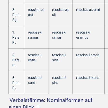
3.
resciss‑us
resciss‑us
resciss‑us erat
Pers.
est
sit
Sg.
1.
resciss‑i
resciss‑i
resciss‑i
Pers.
sumus
simus
eramus
Pl.
2.
resciss‑i
resciss‑i
resciss‑i eratis
Pers.
estis
sitis
Pl.
3.
resciss‑i
resciss‑i
resciss‑i erant
Pers.
sunt
sint
Pl.
Verbalstämme: Nominalformen auf
einen Blick