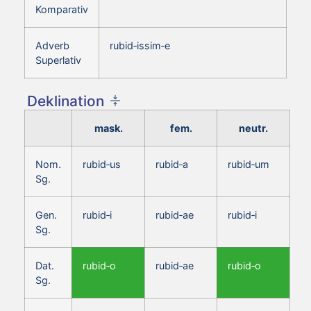
Komparativ
Adverb
rubid‑issim‑e
Superlativ
Deklination
mask.
fem.
neutr.
Nom.
rubid‑us
rubid‑a
rubid‑um
Sg.
Gen.
rubid‑i
rubid‑ae
rubid‑i
Sg.
Dat.
rubid‑o
rubid‑ae
rubid‑o
Sg.