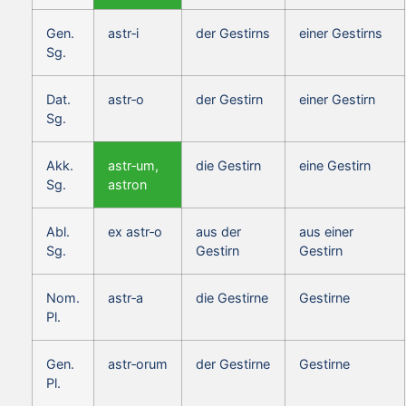
Gen.
astr‑i
der Gestirns
einer Gestirns
Sg.
Dat.
astr‑o
der Gestirn
einer Gestirn
Sg.
Akk.
astr‑um,
die Gestirn
eine Gestirn
Sg.
astron
Abl.
ex astr‑o
aus der
aus einer
Sg.
Gestirn
Gestirn
Nom.
astr‑a
die Gestirne
Gestirne
Pl.
Gen.
astr‑orum
der Gestirne
Gestirne
Pl.