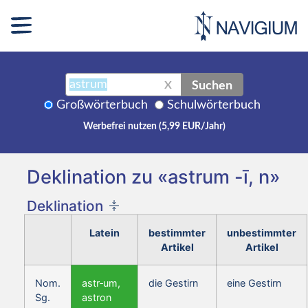
Suchen
X
Großwörterbuch
Schulwörterbuch
Werbefrei nutzen (5,99 EUR/Jahr)
Deklination zu «astrum -ī, n»
Deklination
Latein
bestimmter
unbestimmter
Artikel
Artikel
Nom.
astr‑um,
die Gestirn
eine Gestirn
Sg.
astron