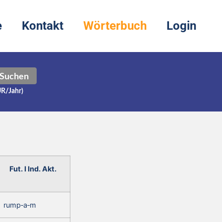
e
Kontakt
Wörterbuch
Login
Suchen
UR/Jahr)
Fut. I Ind. Akt.
rump‑a‑m