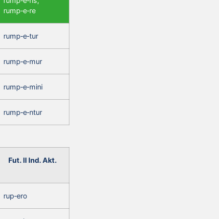
rump‑e‑ris,
rump‑e‑re
rump‑e‑tur
rump‑e‑mur
rump‑e‑mini
rump‑e‑ntur
Fut. II Ind. Akt.
rup‑ero