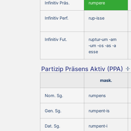
Infinitiv Präs.
rumpere
Infinitiv Perf.
rup‑isse
Infinitiv Fut.
ruptur‑um ‑am
‑um ‑os ‑as ‑a
esse
Partizip Präsens Aktiv (PPA)
mask.
Nom. Sg.
rumpens
Gen. Sg.
rumpent‑is
Dat. Sg.
rumpent‑i