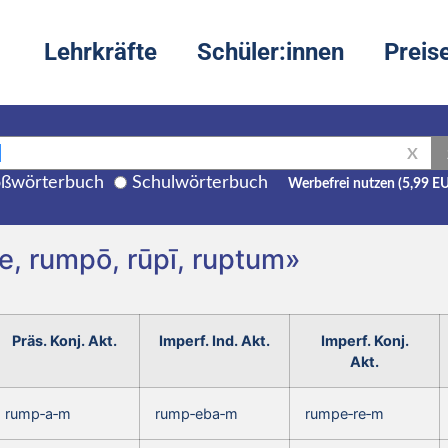
Lehrkräfte
Schüler:innen
Preis
X
ßwörterbuch
Schulwörterbuch
Werbefrei nutzen (5,99 E
e, rumpō, rūpī, ruptum»
Präs. Konj. Akt.
Imperf. Ind. Akt.
Imperf. Konj.
Akt.
rump‑a‑m
rump‑eba‑m
rumpe‑re‑m