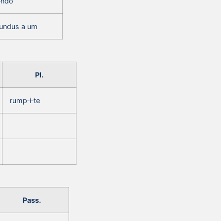
‑ndo
undus a um
Pl.
rump‑i‑te
Pass.