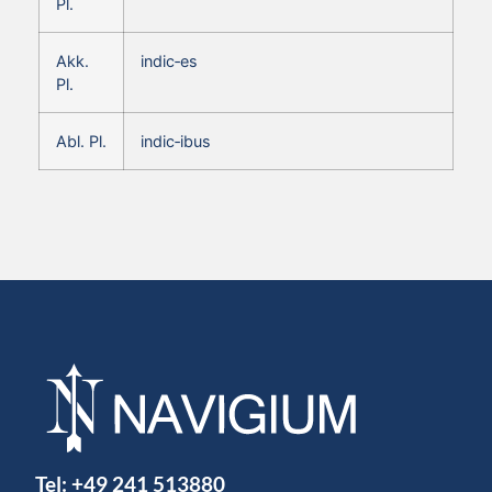
Pl.
Akk.
indic‑es
Pl.
Abl. Pl.
indic‑ibus
Tel:
+49 241 513880