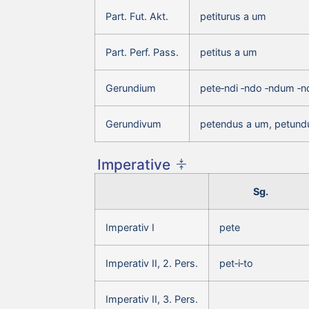
Part. Fut. Akt.
petiturus a um
Part. Perf. Pass.
petitus a um
Gerundium
pete‑ndi ‑ndo ‑ndum ‑n
Gerundivum
petendus a um, petund
Imperative
Sg.
Imperativ I
pete
Imperativ II, 2. Pers.
pet‑i‑to
Imperativ II, 3. Pers.