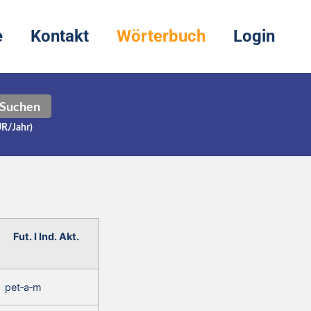
e
Kontakt
Wörterbuch
Login
Suchen
UR/Jahr)
Fut. I Ind. Akt.
pet‑a‑m