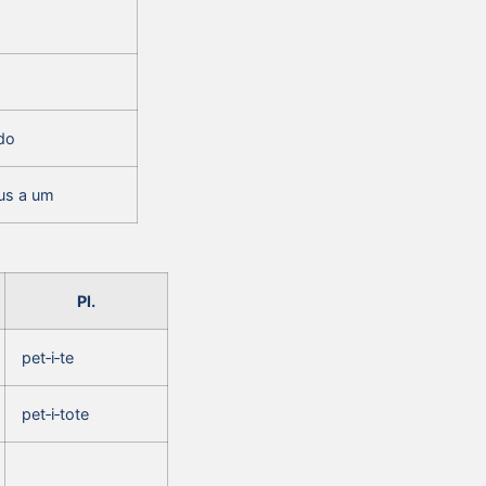
do
us a um
Pl.
pet‑i‑te
pet‑i‑tote