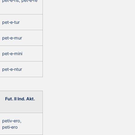
pet‑e‑ris, pet‑e‑re
pet‑e‑tur
pet‑e‑mur
pet‑e‑mini
pet‑e‑ntur
Fut. II Ind. Akt.
petiv‑ero,
peti‑ero