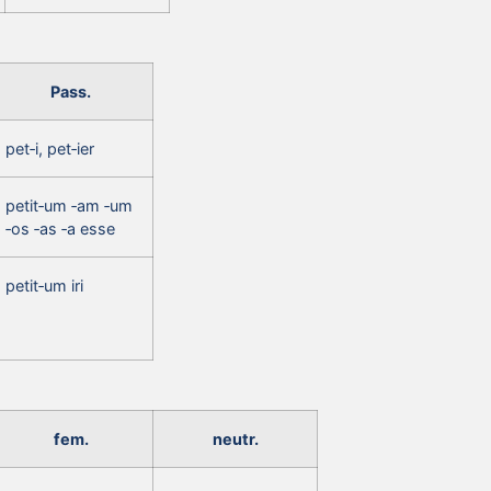
Pass.
pet‑i, pet‑ier
petit‑um ‑am ‑um
‑os ‑as ‑a esse
petit‑um iri
fem.
neutr.