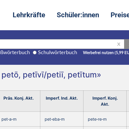
Lehrkräfte
Schüler:innen
Preis
X
ßwörterbuch
Schulwörterbuch
Werbefrei nutzen (5,99 E
petō, petīvī/petiī, petītum»
Präs. Konj. Akt.
Imperf. Ind. Akt.
Imperf. Konj.
Akt.
pet‑a‑m
pet‑eba‑m
pete‑re‑m