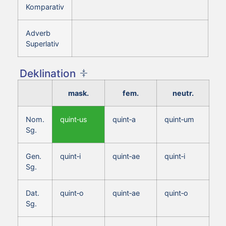
Komparativ
Adverb
Superlativ
Deklination
mask.
fem.
neutr.
Nom.
quint‑us
quint‑a
quint‑um
Sg.
Gen.
quint‑i
quint‑ae
quint‑i
Sg.
Dat.
quint‑o
quint‑ae
quint‑o
Sg.