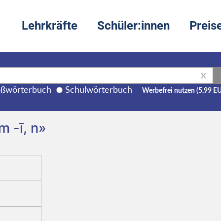
Lehrkräfte
Schüler:innen
Preis
X
ßwörterbuch
Schulwörterbuch
Werbefrei nutzen (5,99 E
m -ī, n»