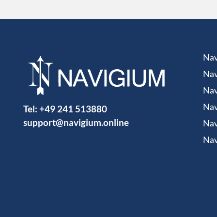
Nav
Nav
Nav
Tel:
+49 241 513880
Nav
support@navigium.online
Nav
Nav