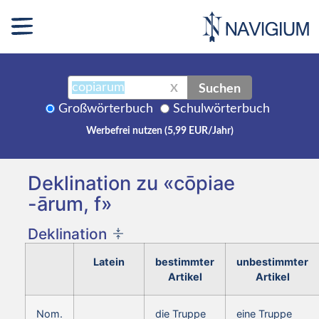
Suchen
X
Großwörterbuch
Schulwörterbuch
Werbefrei nutzen (5,99 EUR/Jahr)
Deklination zu «cōpiae
-ārum, f»
Deklination
Latein
bestimmter
unbestimmter
Artikel
Artikel
Nom.
die Truppe
eine Truppe