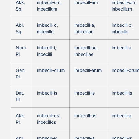
Akk.
imbecill‑um,
imbecill‑am
imbecill‑um,
Sg.
inbecillum
inbecillum
Abl.
imbecill‑o,
imbecill‑a,
imbecill‑o,
Sg.
inbecillo
inbecillae
inbecillo
Nom.
imbecill‑i,
imbecill‑ae,
imbecill‑a
Pl.
inbecilli
inbecillae
Gen.
imbecill‑orum
imbecill‑arum
imbecill‑oru
Pl.
Dat.
imbecill‑is
imbecill‑is
imbecill‑is
Pl.
Akk.
imbecill‑os,
imbecill‑as
imbecill‑a
Pl.
inbecillos
Abl.
imbecill‑is
imbecill‑is
imbecill‑is