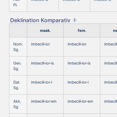
Pl.
Deklination Komparativ
mask.
fem.
ne
Nom.
imbecill‑ior
imbecill‑ior
imbecil
Sg.
Gen.
imbecill‑ior‑is
imbecill‑ior‑is
imbecill
Sg.
Dat.
imbecill‑ior‑i
imbecill‑ior‑i
imbecill
Sg.
Akk.
imbecill‑ior‑em
imbecill‑ior‑em
imbecil
Sg.