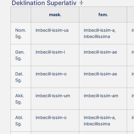
Deklination Superlativ
mask.
fem.
Nom.
imbecill‑issim‑us
imbecill‑issim‑a,
i
Sg.
inbecillissima
Gen.
imbecill‑issim‑i
imbecill‑issim‑ae
i
Sg.
Dat.
imbecill‑issim‑o
imbecill‑issim‑ae
i
Sg.
Akk.
imbecill‑issim‑um
imbecill‑issim‑am
i
Sg.
Abl.
imbecill‑issim‑o
imbecill‑issim‑a,
i
Sg.
inbecillissima