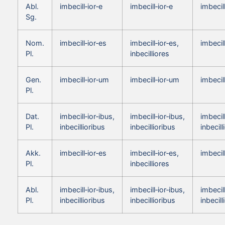
Abl.
imbecill‑ior‑e
imbecill‑ior‑e
imbecill
Sg.
Nom.
imbecill‑ior‑es
imbecill‑ior‑es,
imbecill
Pl.
inbecilliores
Gen.
imbecill‑ior‑um
imbecill‑ior‑um
imbecil
Pl.
Dat.
imbecill‑ior‑ibus,
imbecill‑ior‑ibus,
imbecill
Pl.
inbecillioribus
inbecillioribus
inbecill
Akk.
imbecill‑ior‑es
imbecill‑ior‑es,
imbecill
Pl.
inbecilliores
Abl.
imbecill‑ior‑ibus,
imbecill‑ior‑ibus,
imbecill
Pl.
inbecillioribus
inbecillioribus
inbecill