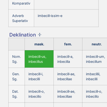
Komparativ
Adverb
imbecill‑issim‑e
Superlativ
Deklination
mask.
fem.
neutr.
Nom.
imbecill‑us,
imbecill‑a,
imbecill‑um,
Sg.
inbecillus
inbecilla
inbecillum
Gen.
imbecill‑i,
imbecill‑ae,
imbecillii,
Sg.
inbecilli
inbecillae
inbecilli
Dat.
imbecill‑o,
imbecill‑ae,
imbecill‑o,
Sg.
inbecillo
inbecillae
inbecillo