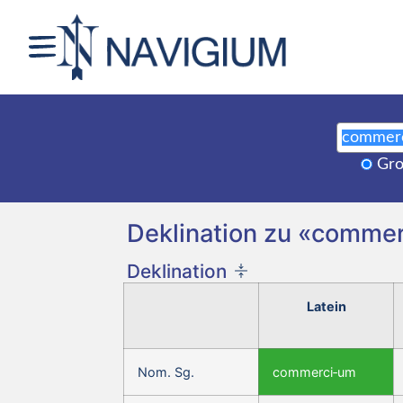
Gro
Deklination zu «commer
Deklination
Latein
Nom. Sg.
commerci‑um