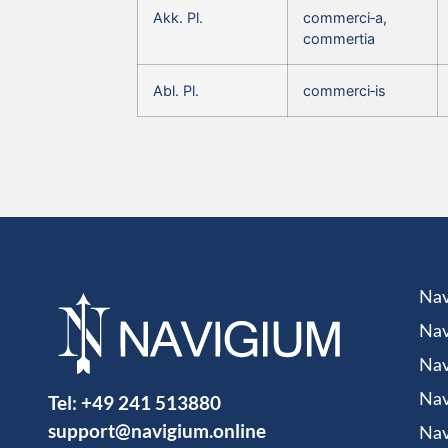
Akk. Pl.
commerci‑a,
commertia
Abl. Pl.
commerci‑is
Nav
Nav
Nav
Tel:
+49 241 513880
Nav
support@navigium.online
Nav