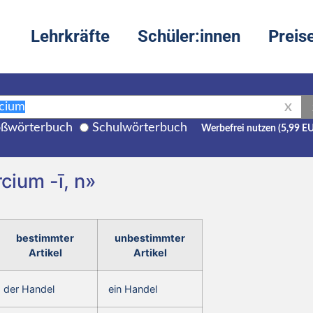
Lehrkräfte
Schüler:innen
Preis
X
ßwörterbuch
Schulwörterbuch
Werbefrei nutzen (5,99 E
cium -ī, n»
bestimmter
unbestimmter
Artikel
Artikel
der Handel
ein Handel