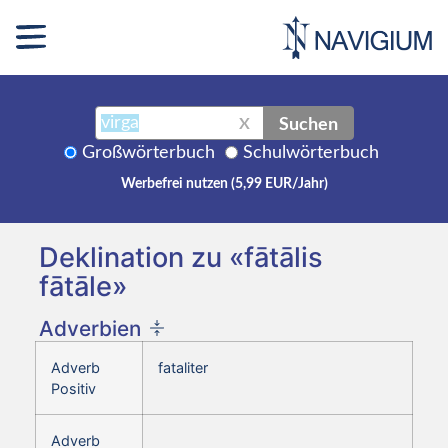
Suchen
X
Großwörterbuch
Schulwörterbuch
Werbefrei nutzen (5,99 EUR/Jahr)
Deklination zu «fātālis
fātāle»
Adverbien
Adverb
fataliter
Positiv
Adverb