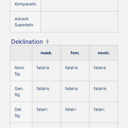
Komparativ
Adverb
Superlativ
Deklination
mask.
fem.
neutr.
Nom.
fatal‑is
fatal‑is
fatal‑e
Sg.
Gen.
fatal‑is
fatal‑is
fatal‑is
Sg.
Dat.
fatal‑i
fatal‑i
fatal‑i
Sg.