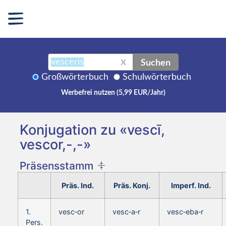
Suchen
X
Großwörterbuch
Schulwörterbuch
Werbefrei nutzen (5,99 EUR/Jahr)
Konjugation zu «vescī,
vescor,-,-»
Präsensstamm
Präs. Ind.
Präs. Konj.
Imperf. Ind.
1.
vesc‑or
vesc‑a‑r
vesc‑eba‑r
Pers.