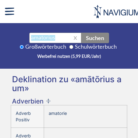
Suchen
X
Großwörterbuch
Schulwörterbuch
Werbefrei nutzen (5,99 EUR/Jahr)
Deklination zu «amātōrius a
um»
Adverbien
Adverb
amatorie
Positiv
Adverb