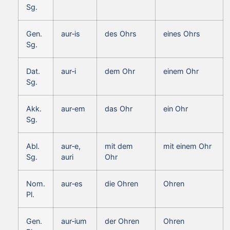
Sg.
Gen.
aur‑is
des Ohrs
eines Ohrs
Sg.
Dat.
aur‑i
dem Ohr
einem Ohr
Sg.
Akk.
aur‑em
das Ohr
ein Ohr
Sg.
Abl.
aur‑e,
mit dem
mit einem Ohr
Sg.
auri
Ohr
Nom.
aur‑es
die Ohren
Ohren
Pl.
Gen.
aur‑ium
der Ohren
Ohren