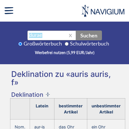
Suchen
X
Großwörterbuch
Schulwörterbuch
Werbefrei nutzen (5,99 EUR/Jahr)
Deklination zu «auris auris,
f»
Deklination
Latein
bestimmter
unbestimmter
Artikel
Artikel
Nom.
aur‑is
das Ohr
ein Ohr