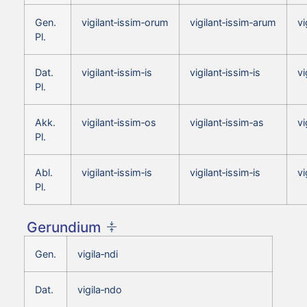
Gen.
vigilant‑issim‑orum
vigilant‑issim‑arum
vi
Pl.
Dat.
vigilant‑issim‑is
vigilant‑issim‑is
vi
Pl.
Akk.
vigilant‑issim‑os
vigilant‑issim‑as
vi
Pl.
Abl.
vigilant‑issim‑is
vigilant‑issim‑is
vi
Pl.
Gerundium
Gen.
vigila‑ndi
Dat.
vigila‑ndo