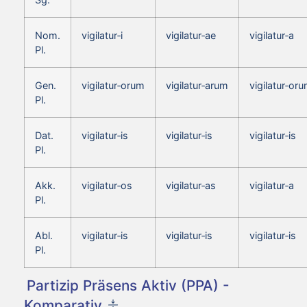
Nom.
vigilatur‑i
vigilatur‑ae
vigilatur‑a
Pl.
Gen.
vigilatur‑orum
vigilatur‑arum
vigilatur‑or
Pl.
Dat.
vigilatur‑is
vigilatur‑is
vigilatur‑is
Pl.
Akk.
vigilatur‑os
vigilatur‑as
vigilatur‑a
Pl.
Abl.
vigilatur‑is
vigilatur‑is
vigilatur‑is
Pl.
Partizip Präsens Aktiv (PPA) -
Komparativ