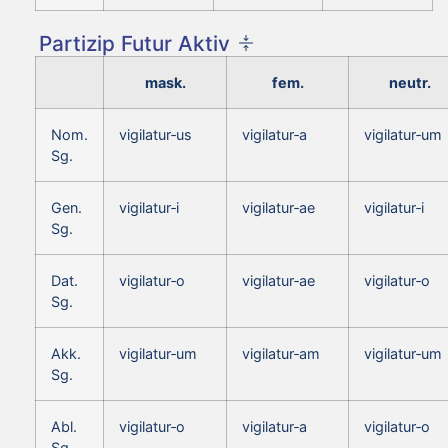
Partizip Futur Aktiv
mask.
fem.
neutr.
Nom.
vigilatur‑us
vigilatur‑a
vigilatur‑um
Sg.
Gen.
vigilatur‑i
vigilatur‑ae
vigilatur‑i
Sg.
Dat.
vigilatur‑o
vigilatur‑ae
vigilatur‑o
Sg.
Akk.
vigilatur‑um
vigilatur‑am
vigilatur‑um
Sg.
Abl.
vigilatur‑o
vigilatur‑a
vigilatur‑o
Sg.