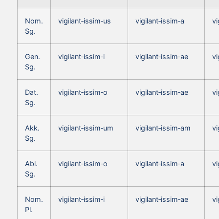
Nom.
vigilant‑issim‑us
vigilant‑issim‑a
vi
Sg.
Gen.
vigilant‑issim‑i
vigilant‑issim‑ae
vi
Sg.
Dat.
vigilant‑issim‑o
vigilant‑issim‑ae
vi
Sg.
Akk.
vigilant‑issim‑um
vigilant‑issim‑am
vi
Sg.
Abl.
vigilant‑issim‑o
vigilant‑issim‑a
vi
Sg.
Nom.
vigilant‑issim‑i
vigilant‑issim‑ae
vi
Pl.