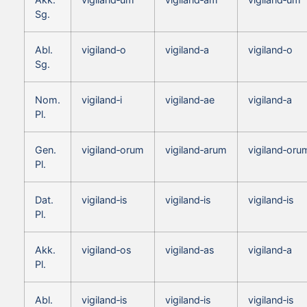
Sg.
Abl.
vigiland‑o
vigiland‑a
vigiland‑o
Sg.
Nom.
vigiland‑i
vigiland‑ae
vigiland‑a
Pl.
Gen.
vigiland‑orum
vigiland‑arum
vigiland‑oru
Pl.
Dat.
vigiland‑is
vigiland‑is
vigiland‑is
Pl.
Akk.
vigiland‑os
vigiland‑as
vigiland‑a
Pl.
Abl.
vigiland‑is
vigiland‑is
vigiland‑is