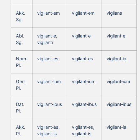
Akk.
vigilant‑em
vigilant‑em
vigilans
Sg.
Abl.
vigilant‑e,
vigilant‑e
vigilant‑e
Sg.
vigilanti
Nom.
vigilant‑es
vigilant‑es
vigilant‑ia
Pl.
Gen.
vigilant‑ium
vigilant‑ium
vigilant‑ium
Pl.
Dat.
vigilant‑ibus
vigilant‑ibus
vigilant‑ibus
Pl.
Akk.
vigilant‑es,
vigilant‑es,
vigilant‑ia
Pl.
vigilant‑is
vigilant‑is