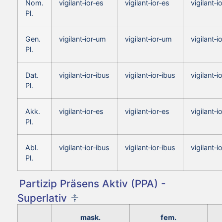
Nom.
vigilant‑ior‑es
vigilant‑ior‑es
vigilant‑i
Pl.
Gen.
vigilant‑ior‑um
vigilant‑ior‑um
vigilant‑
Pl.
Dat.
vigilant‑ior‑ibus
vigilant‑ior‑ibus
vigilant‑i
Pl.
Akk.
vigilant‑ior‑es
vigilant‑ior‑es
vigilant‑i
Pl.
Abl.
vigilant‑ior‑ibus
vigilant‑ior‑ibus
vigilant‑i
Pl.
Partizip Präsens Aktiv (PPA) -
Superlativ
mask.
fem.