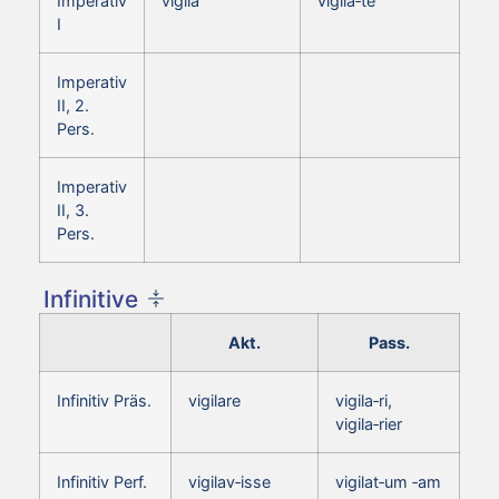
Imperativ
vigila
vigila‑te
I
Imperativ
II, 2.
Pers.
Imperativ
II, 3.
Pers.
Infinitive
Akt.
Pass.
Infinitiv Präs.
vigilare
vigila‑ri,
vigila‑rier
Infinitiv Perf.
vigilav‑isse
vigilat‑um ‑am