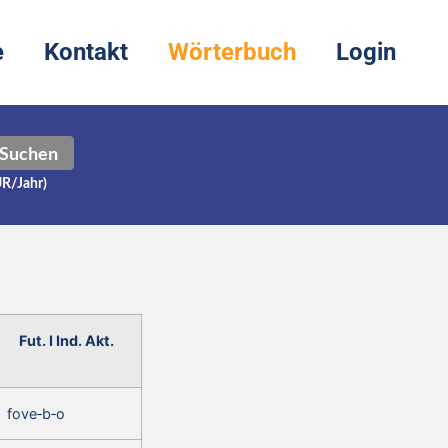
e
Kontakt
Wörterbuch
Login
Suchen
UR/Jahr)
Fut. I Ind. Akt.
fove‑b‑o