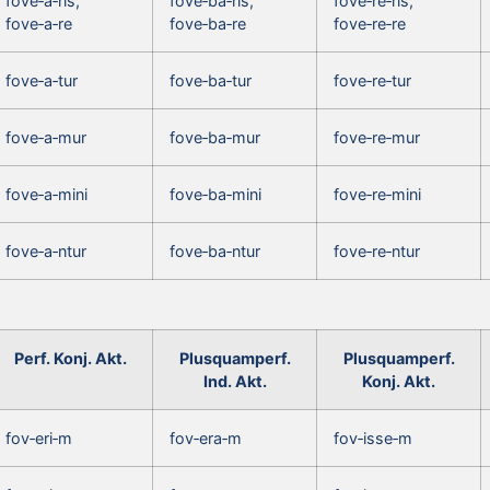
fove‑a‑ris,
fove‑ba‑ris,
fove‑re‑ris,
fove‑a‑re
fove‑ba‑re
fove‑re‑re
fove‑a‑tur
fove‑ba‑tur
fove‑re‑tur
fove‑a‑mur
fove‑ba‑mur
fove‑re‑mur
fove‑a‑mini
fove‑ba‑mini
fove‑re‑mini
fove‑a‑ntur
fove‑ba‑ntur
fove‑re‑ntur
Perf. Konj. Akt.
Plusquamperf.
Plusquamperf.
Ind. Akt.
Konj. Akt.
fov‑eri‑m
fov‑era‑m
fov‑isse‑m