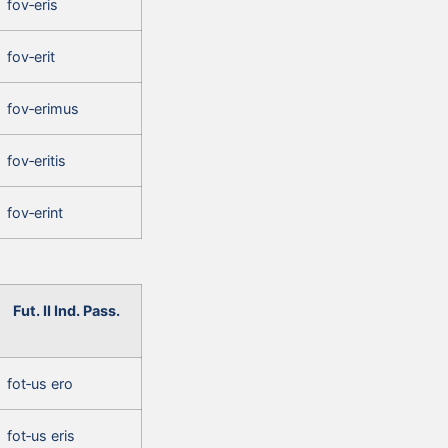
fov‑eris
fov‑erit
fov‑erimus
fov‑eritis
fov‑erint
Fut. II Ind. Pass.
fot‑us ero
fot‑us eris