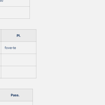
do
Pl.
fove‑te
Pass.