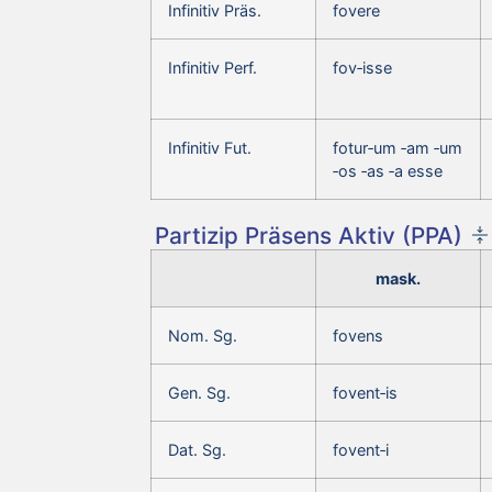
Infinitiv Präs.
fovere
Infinitiv Perf.
fov‑isse
Infinitiv Fut.
fotur‑um ‑am ‑um
‑os ‑as ‑a esse
Partizip Präsens Aktiv (PPA)
mask.
Nom. Sg.
fovens
Gen. Sg.
fovent‑is
Dat. Sg.
fovent‑i