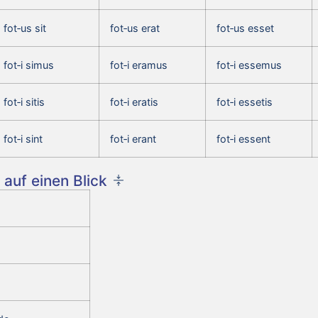
fot‑us sit
fot‑us erat
fot‑us esset
fot‑i simus
fot‑i eramus
fot‑i essemus
fot‑i sitis
fot‑i eratis
fot‑i essetis
fot‑i sint
fot‑i erant
fot‑i essent
auf einen Blick