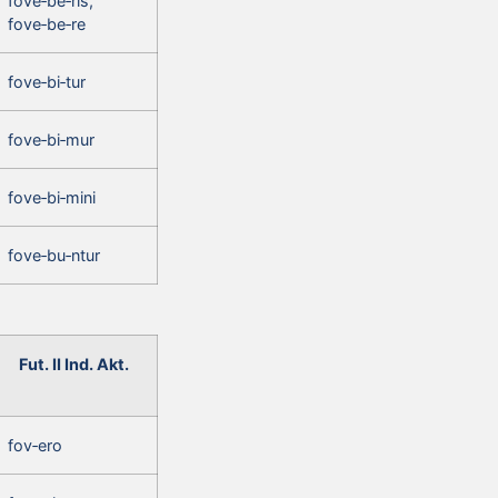
fove‑be‑ris,
fove‑be‑re
fove‑bi‑tur
fove‑bi‑mur
fove‑bi‑mini
fove‑bu‑ntur
Fut. II Ind. Akt.
fov‑ero