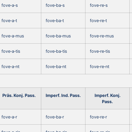
fove‑a‑s
fove‑ba‑s
fove‑re‑s
fove‑a‑t
fove‑ba‑t
fove‑re‑t
fove‑a‑mus
fove‑ba‑mus
fove‑re‑mus
fove‑a‑tis
fove‑ba‑tis
fove‑re‑tis
fove‑a‑nt
fove‑ba‑nt
fove‑re‑nt
Präs. Konj. Pass.
Imperf. Ind. Pass.
Imperf. Konj.
Pass.
fove‑a‑r
fove‑ba‑r
fove‑re‑r