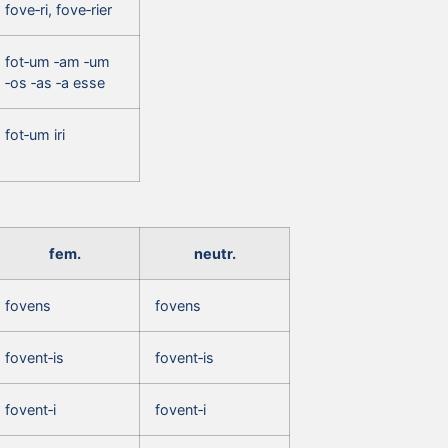
fove‑ri, fove‑rier
fot‑um ‑am ‑um
‑os ‑as ‑a esse
fot‑um iri
fem.
neutr.
fovens
fovens
fovent‑is
fovent‑is
fovent‑i
fovent‑i