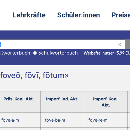
Lehrkräfte
Schüler:innen
Preis
X
ßwörterbuch
Schulwörterbuch
Werbefrei nutzen (5,99 E
foveō, fōvī, fōtum»
Präs. Konj. Akt.
Imperf. Ind. Akt.
Imperf. Konj.
Akt.
fove‑a‑m
fove‑ba‑m
fove‑re‑m