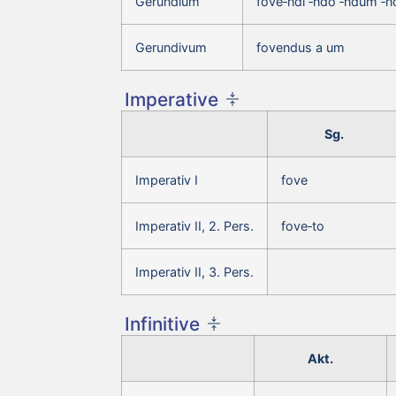
Gerundium
fove‑ndi ‑ndo ‑ndum ‑n
Gerundivum
fovendus a um
Imperative
Sg.
Imperativ I
fove
Imperativ II, 2. Pers.
fove‑to
Imperativ II, 3. Pers.
Infinitive
Akt.