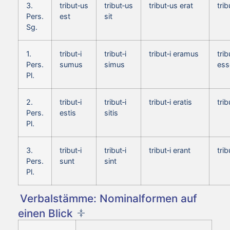
3.
tribut‑us
tribut‑us
tribut‑us erat
tri
Pers.
est
sit
Sg.
1.
tribut‑i
tribut‑i
tribut‑i eramus
trib
Pers.
sumus
simus
es
Pl.
2.
tribut‑i
tribut‑i
tribut‑i eratis
trib
Pers.
estis
sitis
Pl.
3.
tribut‑i
tribut‑i
tribut‑i erant
trib
Pers.
sunt
sint
Pl.
Verbalstämme: Nominalformen auf
einen Blick