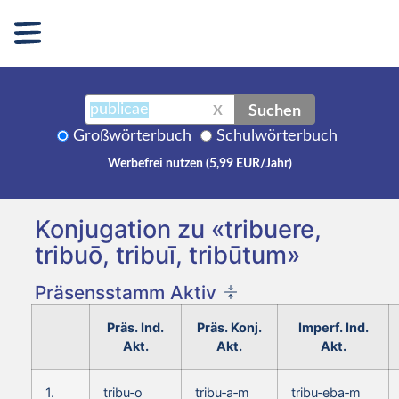
Suchen
X
Großwörterbuch
Schulwörterbuch
Werbefrei nutzen (5,99 EUR/Jahr)
Konjugation zu «tribuere,
tribuō, tribuī, tribūtum»
Präsensstamm Aktiv
Präs. Ind.
Präs. Konj.
Imperf. Ind.
Akt.
Akt.
Akt.
1.
tribu‑o
tribu‑a‑m
tribu‑eba‑m