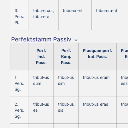
3.
tribu‑erunt,
tribu‑eri‑nt
tribu‑era‑nt
Pers.
tribu‑ere
Pl.
Perfektstamm Passiv
Perf.
Perf.
Plusquamperf.
Plu
Ind.
Konj.
Ind. Pass.
K
Pass.
Pass.
1.
tribut‑us
tribut‑us
tribut‑us eram
trib
Pers.
sum
sim
es
Sg.
2.
tribut‑us
tribut‑us
tribut‑us eras
tri
Pers.
es
sis
Sg.