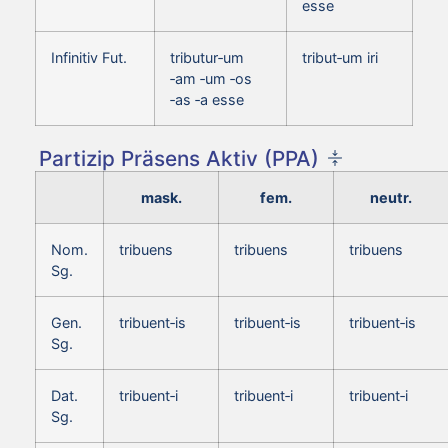
esse
Infinitiv Fut.
tributur‑um
tribut‑um iri
‑am ‑um ‑os
‑as ‑a esse
Partizip Präsens Aktiv (PPA)
mask.
fem.
neutr.
Nom.
tribuens
tribuens
tribuens
Sg.
Gen.
tribuent‑is
tribuent‑is
tribuent‑is
Sg.
Dat.
tribuent‑i
tribuent‑i
tribuent‑i
Sg.