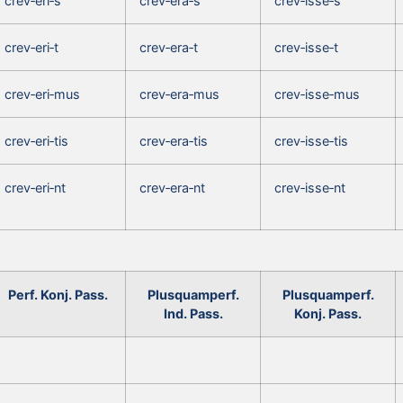
crev‑eri‑s
crev‑era‑s
crev‑isse‑s
crev‑eri‑t
crev‑era‑t
crev‑isse‑t
crev‑eri‑mus
crev‑era‑mus
crev‑isse‑mus
crev‑eri‑tis
crev‑era‑tis
crev‑isse‑tis
crev‑eri‑nt
crev‑era‑nt
crev‑isse‑nt
Perf. Konj. Pass.
Plusquamperf.
Plusquamperf.
Ind. Pass.
Konj. Pass.