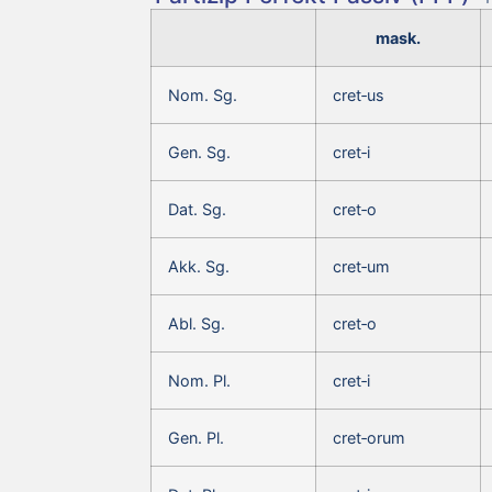
mask.
Nom. Sg.
cret‑us
Gen. Sg.
cret‑i
Dat. Sg.
cret‑o
Akk. Sg.
cret‑um
Abl. Sg.
cret‑o
Nom. Pl.
cret‑i
Gen. Pl.
cret‑orum