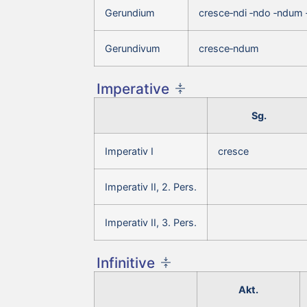
Gerundium
cresce‑ndi ‑ndo ‑ndum
Gerundivum
cresce‑ndum
Imperative
Sg.
Imperativ I
cresce
Imperativ II, 2. Pers.
Imperativ II, 3. Pers.
Infinitive
Akt.