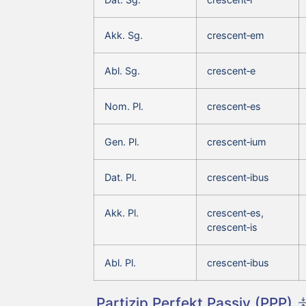
Akk. Sg.
crescent‑em
Abl. Sg.
crescent‑e
Nom. Pl.
crescent‑es
Gen. Pl.
crescent‑ium
Dat. Pl.
crescent‑ibus
Akk. Pl.
crescent‑es,
crescent‑is
Abl. Pl.
crescent‑ibus
Partizip Perfekt Passiv (PPP)