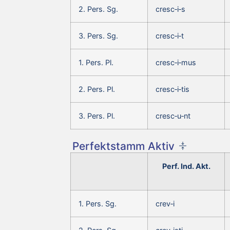
2. Pers. Sg.
cresc‑i‑s
3. Pers. Sg.
cresc‑i‑t
1. Pers. Pl.
cresc‑i‑mus
2. Pers. Pl.
cresc‑i‑tis
3. Pers. Pl.
cresc‑u‑nt
Perfektstamm Aktiv
Perf. Ind. Akt.
1. Pers. Sg.
crev‑i