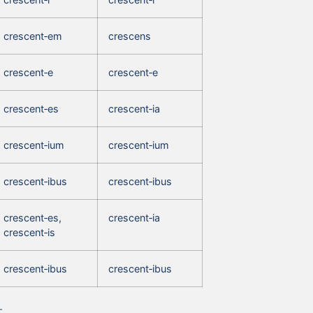
crescent‑em
crescens
crescent‑e
crescent‑e
crescent‑es
crescent‑ia
crescent‑ium
crescent‑ium
crescent‑ibus
crescent‑ibus
crescent‑es,
crescent‑ia
crescent‑is
crescent‑ibus
crescent‑ibus