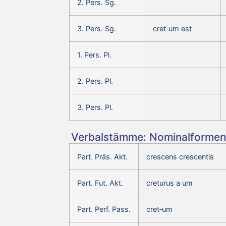
2. Pers. Sg.
3. Pers. Sg.
cret‑um est
1. Pers. Pl.
2. Pers. Pl.
3. Pers. Pl.
Verbalstämme: Nominalformen 
Part. Präs. Akt.
crescens crescentis
Part. Fut. Akt.
creturus a um
Part. Perf. Pass.
cret‑um