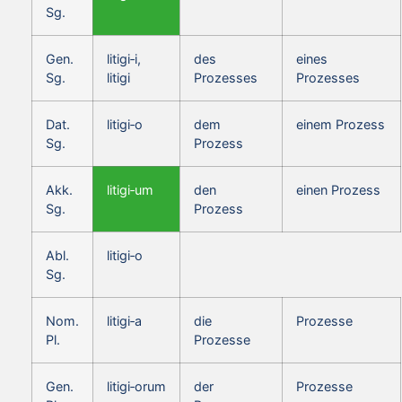
Sg.
Gen.
litigi‑i,
des
eines
Sg.
litigi
Prozesses
Prozesses
Dat.
litigi‑o
dem
einem Prozess
Sg.
Prozess
Akk.
litigi‑um
den
einen Prozess
Sg.
Prozess
Abl.
litigi‑o
Sg.
Nom.
litigi‑a
die
Prozesse
Pl.
Prozesse
Gen.
litigi‑orum
der
Prozesse