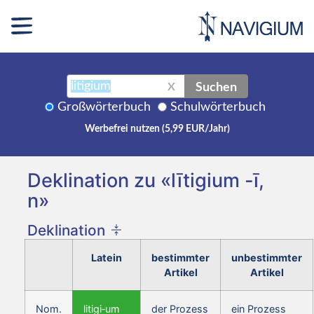
Suchen
X
Großwörterbuch
Schulwörterbuch
Werbefrei nutzen (5,99 EUR/Jahr)
Deklination zu «lītigium -ī,
n»
Deklination
Latein
bestimmter
unbestimmter
Artikel
Artikel
Nom.
litigi‑um
der Prozess
ein Prozess