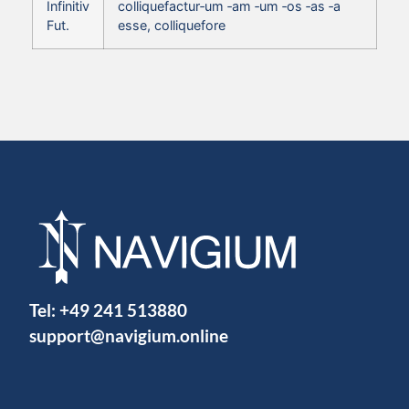
Infinitiv
colliquefactur‑um ‑am ‑um ‑os ‑as ‑a
Fut.
esse, colliquefore
Tel:
+49 241 513880
support@navigium.online