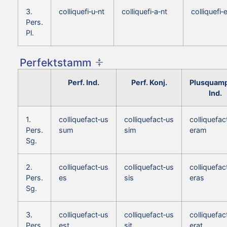
3.
colliquefi‑u‑nt
colliquefi‑a‑nt
colliquefi‑
Pers.
Pl.
Perfektstamm
Perf. Ind.
Perf. Konj.
Plusquamp
Ind.
1.
colliquefact‑us
colliquefact‑us
colliquefac
Pers.
sum
sim
eram
Sg.
2.
colliquefact‑us
colliquefact‑us
colliquefac
Pers.
es
sis
eras
Sg.
3.
colliquefact‑us
colliquefact‑us
colliquefac
Pers.
est
sit
erat