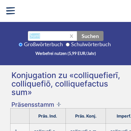
Suchen
X
Großwörterbuch
Schulwörterbuch
Werbefrei nutzen (5,99 EUR/Jahr)
Konjugation zu «colliquefierī,
colliquefiō, colliquefactus
sum»
Präsensstamm
Präs. Ind.
Präs. Konj.
Imperf.