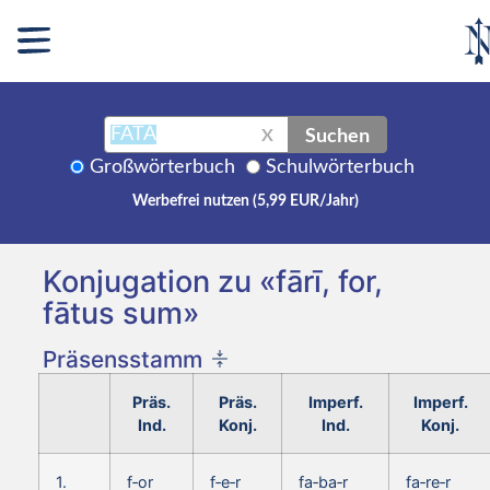
Suchen
X
Großwörterbuch
Schulwörterbuch
Werbefrei nutzen (5,99 EUR/Jahr)
Konjugation zu «fārī, for,
fātus sum»
Präsensstamm
Präs.
Präs.
Imperf.
Imperf.
Ind.
Konj.
Ind.
Konj.
1.
f‑or
f‑e‑r
fa‑ba‑r
fa‑re‑r