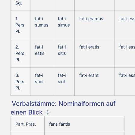
Sg.
1.
fat‑i
fat‑i
fat‑i eramus
fat‑i e
Pers.
sumus
simus
Pl.
2.
fat‑i
fat‑i
fat‑i eratis
fat‑i es
Pers.
estis
sitis
Pl.
3.
fat‑i
fat‑i
fat‑i erant
fat‑i es
Pers.
sunt
sint
Pl.
Verbalstämme: Nominalformen auf
einen Blick
Part. Präs.
fans fantis