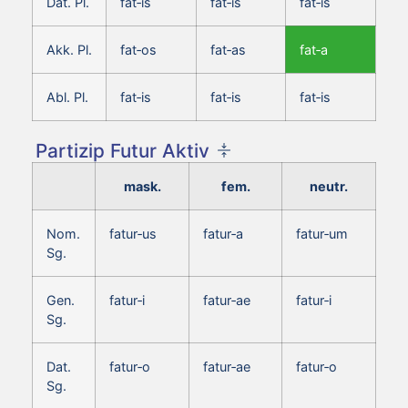
Dat. Pl.
fat‑is
fat‑is
fat‑is
Akk. Pl.
fat‑os
fat‑as
fat‑a
Abl. Pl.
fat‑is
fat‑is
fat‑is
Partizip Futur Aktiv
mask.
fem.
neutr.
Nom.
fatur‑us
fatur‑a
fatur‑um
Sg.
Gen.
fatur‑i
fatur‑ae
fatur‑i
Sg.
Dat.
fatur‑o
fatur‑ae
fatur‑o
Sg.