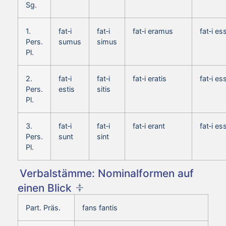
Sg.
1.
fat‑i
fat‑i
fat‑i eramus
fat‑i e
Pers.
sumus
simus
Pl.
2.
fat‑i
fat‑i
fat‑i eratis
fat‑i es
Pers.
estis
sitis
Pl.
3.
fat‑i
fat‑i
fat‑i erant
fat‑i es
Pers.
sunt
sint
Pl.
Verbalstämme: Nominalformen auf
einen Blick
Part. Präs.
fans fantis