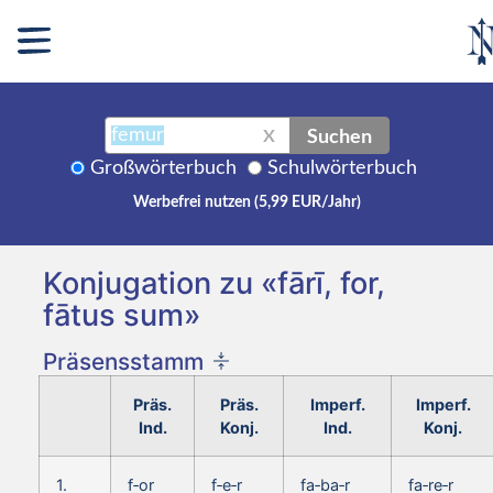
Suchen
X
Großwörterbuch
Schulwörterbuch
Werbefrei nutzen (5,99 EUR/Jahr)
Konjugation zu «fārī, for,
fātus sum»
Präsensstamm
Präs.
Präs.
Imperf.
Imperf.
Ind.
Konj.
Ind.
Konj.
1.
f‑or
f‑e‑r
fa‑ba‑r
fa‑re‑r