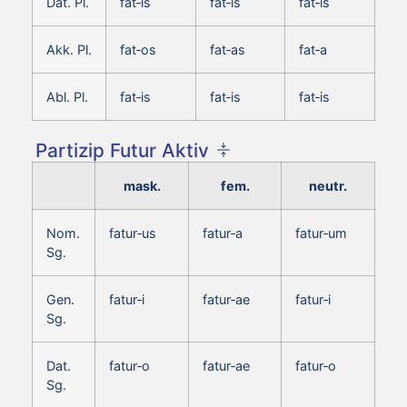
Dat. Pl.
fat‑is
fat‑is
fat‑is
Akk. Pl.
fat‑os
fat‑as
fat‑a
Abl. Pl.
fat‑is
fat‑is
fat‑is
Partizip Futur Aktiv
mask.
fem.
neutr.
Nom.
fatur‑us
fatur‑a
fatur‑um
Sg.
Gen.
fatur‑i
fatur‑ae
fatur‑i
Sg.
Dat.
fatur‑o
fatur‑ae
fatur‑o
Sg.